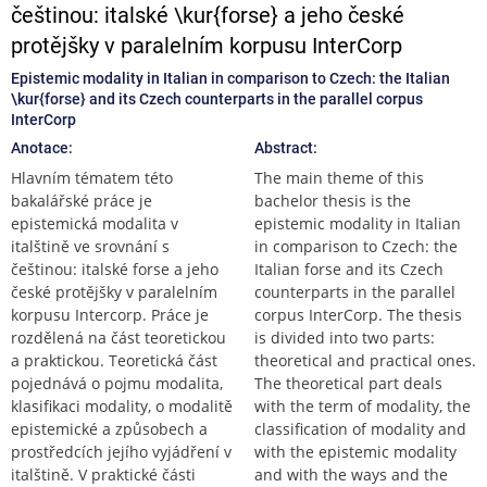
češtinou: italské \kur{forse} a jeho české
protějšky v paralelním korpusu InterCorp
Epistemic modality in Italian in comparison to Czech: the Italian
\kur{forse} and its Czech counterparts in the parallel corpus
InterCorp
Anotace:
Abstract:
Hlavním tématem této
The main theme of this
bakalářské práce je
bachelor thesis is the
epistemická modalita v
epistemic modality in Italian
italštině ve srovnání s
in comparison to Czech: the
češtinou: italské forse a jeho
Italian forse and its Czech
české protějšky v paralelním
counterparts in the parallel
korpusu Intercorp. Práce je
corpus InterCorp. The thesis
rozdělená na část teoretickou
is divided into two parts:
a praktickou. Teoretická část
theoretical and practical ones.
pojednává o pojmu modalita,
The theoretical part deals
klasifikaci modality, o modalitě
with the term of modality, the
epistemické a způsobech a
classification of modality and
prostředcích jejího vyjádření v
with the epistemic modality
italštině. V praktické části
and with the ways and the