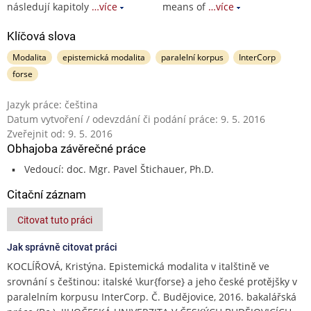
následují kapitoly
…více
means of
…více
Klíčová slova
Modalita
epistemická modalita
paralelní korpus
InterCorp
forse
Jazyk práce: čeština
Datum vytvoření / odevzdání či podání práce: 9. 5. 2016
Zveřejnit od: 9. 5. 2016
Obhajoba závěrečné práce
Vedoucí: doc. Mgr. Pavel Štichauer, Ph.D.
Citační záznam
Citovat tuto práci
Jak správně citovat práci
KOCLÍŘOVÁ, Kristýna. Epistemická modalita v italštině ve
srovnání s češtinou: italské \kur{forse} a jeho české protějšky v
paralelním korpusu InterCorp. Č. Budějovice, 2016. bakalářská