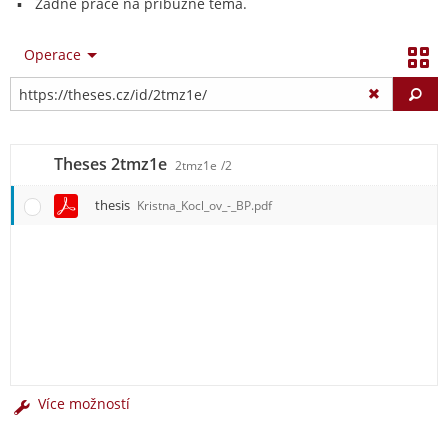
Žádné práce na příbuzné téma.
Operace
Vy
Theses 2tmz1e
2tmz1e
/2
thesis
Kristna_Kocl_ov_-_BP.pdf
Více možností