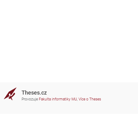
Theses.cz
Provozuje
Fakulta informatiky MU
,
Více o Theses
Potřebujete poradit?
Zapojené školy