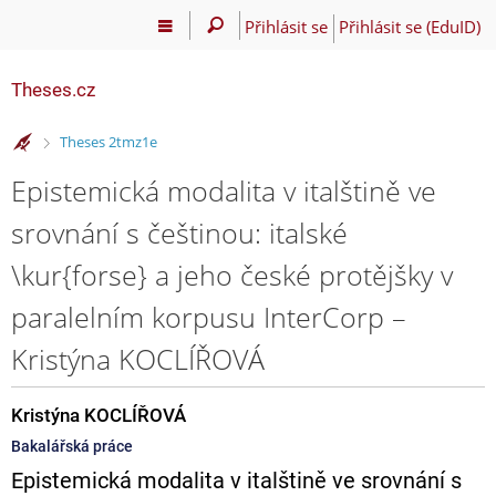
Přihlásit se
Přihlásit se (EduID)
Theses.cz
>
Theses 2tmz1e
Epistemická modalita v italštině ve
srovnání s češtinou: italské
\kur{forse} a jeho české protějšky v
paralelním korpusu InterCorp –
Kristýna KOCLÍŘOVÁ
Kristýna KOCLÍŘOVÁ
Bakalářská práce
Epistemická modalita v italštině ve srovnání s