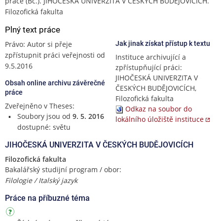
práce (Bc.). JIHOČESKÁ UNIVERZITA V ČESKÝCH BUDĚJOVICÍCH.
Filozofická fakulta
Plný text práce
Právo: Autor si přeje
Jak jinak získat přístup k textu
zpřístupnit práci veřejnosti od
Instituce archivující a
9.5.2016
zpřístupňující práci:
JIHOČESKÁ UNIVERZITA V
Obsah online archivu závěrečné
ČESKÝCH BUDĚJOVICÍCH,
práce
Filozofická fakulta
Zveřejněno v Theses:
Odkaz na soubor do
Soubory jsou od
9. 5. 2016
lokálního úložiště instituce
dostupné: světu
JIHOČESKÁ UNIVERZITA V ČESKÝCH BUDĚJOVICÍCH
Filozofická fakulta
Bakalářský studijní program / obor:
Filologie / Italský jazyk
Práce na příbuzné téma