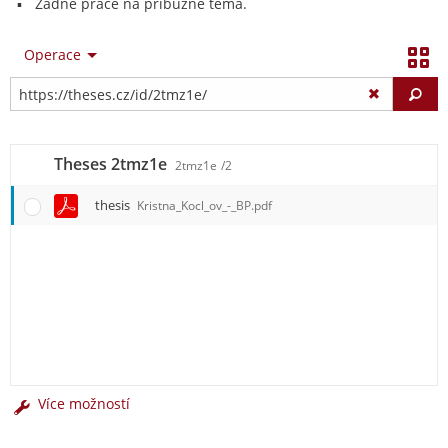
Žádné práce na příbuzné téma.
Operace
Vy
Theses 2tmz1e
2tmz1e
/2
thesis
Kristna_Kocl_ov_-_BP.pdf
Více možností