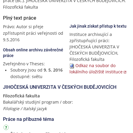
práce (Bc.). JIHOČESKÁ UNIVERZITA V ČESKÝCH BUDĚJOVICÍCH.
Filozofická fakulta
Plný text práce
Právo: Autor si přeje
Jak jinak získat přístup k textu
zpřístupnit práci veřejnosti od
Instituce archivující a
9.5.2016
zpřístupňující práci:
JIHOČESKÁ UNIVERZITA V
Obsah online archivu závěrečné
ČESKÝCH BUDĚJOVICÍCH,
práce
Filozofická fakulta
Zveřejněno v Theses:
Odkaz na soubor do
Soubory jsou od
9. 5. 2016
lokálního úložiště instituce
dostupné: světu
JIHOČESKÁ UNIVERZITA V ČESKÝCH BUDĚJOVICÍCH
Filozofická fakulta
Bakalářský studijní program / obor:
Filologie / Italský jazyk
Práce na příbuzné téma