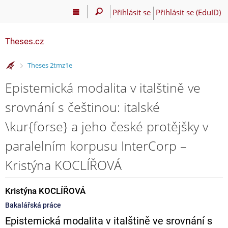
Přihlásit se
Přihlásit se (EduID)
Theses.cz
>
Theses 2tmz1e
Epistemická modalita v italštině ve
srovnání s češtinou: italské
\kur{forse} a jeho české protějšky v
paralelním korpusu InterCorp –
Kristýna KOCLÍŘOVÁ
Kristýna KOCLÍŘOVÁ
Bakalářská práce
Epistemická modalita v italštině ve srovnání s