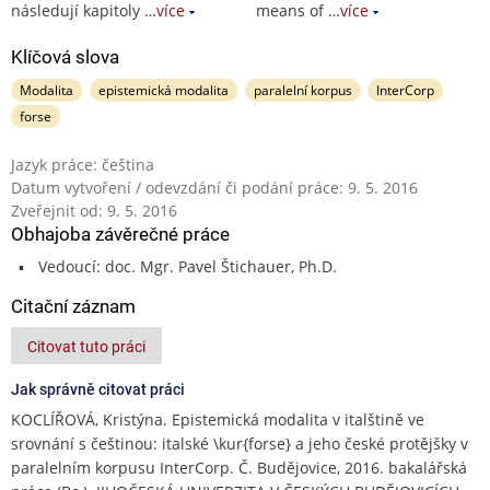
následují kapitoly
…více
means of
…více
Klíčová slova
Modalita
epistemická modalita
paralelní korpus
InterCorp
forse
Jazyk práce: čeština
Datum vytvoření / odevzdání či podání práce: 9. 5. 2016
Zveřejnit od: 9. 5. 2016
Obhajoba závěrečné práce
Vedoucí: doc. Mgr. Pavel Štichauer, Ph.D.
Citační záznam
Citovat tuto práci
Jak správně citovat práci
KOCLÍŘOVÁ, Kristýna. Epistemická modalita v italštině ve
srovnání s češtinou: italské \kur{forse} a jeho české protějšky v
paralelním korpusu InterCorp. Č. Budějovice, 2016. bakalářská