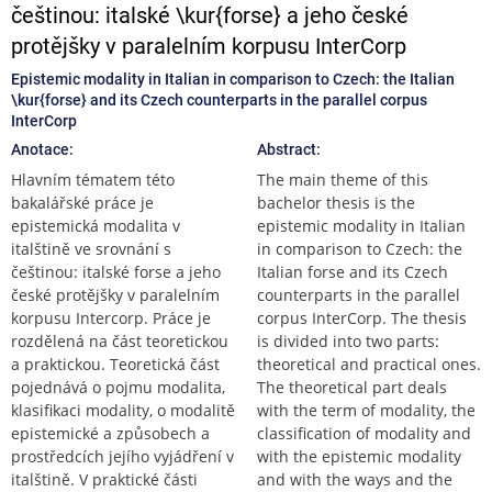
češtinou: italské \kur{forse} a jeho české
protějšky v paralelním korpusu InterCorp
Epistemic modality in Italian in comparison to Czech: the Italian
\kur{forse} and its Czech counterparts in the parallel corpus
InterCorp
Anotace:
Abstract:
Hlavním tématem této
The main theme of this
bakalářské práce je
bachelor thesis is the
epistemická modalita v
epistemic modality in Italian
italštině ve srovnání s
in comparison to Czech: the
češtinou: italské forse a jeho
Italian forse and its Czech
české protějšky v paralelním
counterparts in the parallel
korpusu Intercorp. Práce je
corpus InterCorp. The thesis
rozdělená na část teoretickou
is divided into two parts:
a praktickou. Teoretická část
theoretical and practical ones.
pojednává o pojmu modalita,
The theoretical part deals
klasifikaci modality, o modalitě
with the term of modality, the
epistemické a způsobech a
classification of modality and
prostředcích jejího vyjádření v
with the epistemic modality
italštině. V praktické části
and with the ways and the