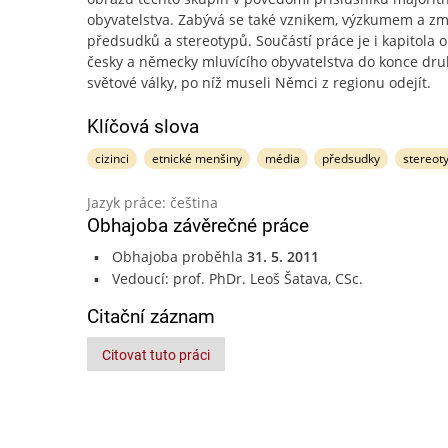
obyvatelstva. Zabývá se také vznikem, výzkumem a z
předsudků a stereotypů. Součástí práce je i kapitola 
česky a německy mluvícího obyvatelstva do konce dr
světové války, po níž museli Němci z regionu odejít.
Klíčová slova
cizinci
etnické menšiny
média
předsudky
stereot
Jazyk práce: čeština
Obhajoba závěrečné práce
Obhajoba proběhla
31. 5. 2011
Vedoucí: prof. PhDr. Leoš Šatava, CSc.
Citační záznam
Citovat tuto práci