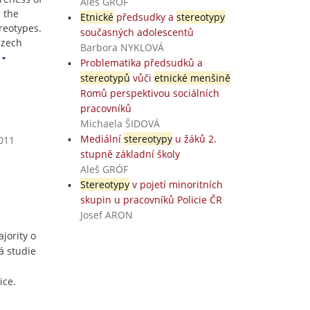
Aleš GRÓF
 the
Etnické
předsudky a
stereotypy
reotypes.
současných adolescentů
Czech
Barbora NYKLOVÁ
Problematika předsudků a
stereotypů
vůči
etnické menšině
Romů perspektivou sociálních
pracovníků
Michaela ŠIDOVÁ
Mediální
stereotypy
u žáků 2.
2011
stupně základní školy
Aleš GRÓF
Stereotypy
v pojetí minoritních
skupin u pracovníků Policie ČR
Josef ARON
jority o
á studie
ice.