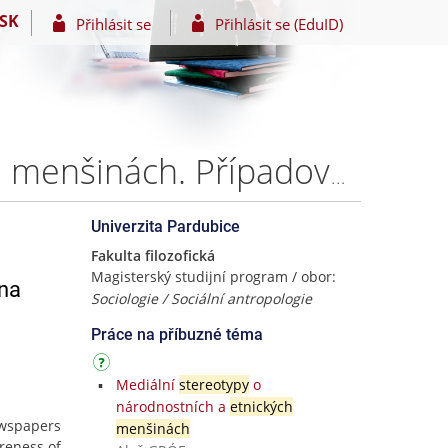
SK
Přihlásit se
Přihlásit se (EduID)
Stereotypní představy majority o cizincích a etnických menšinách. Případová studie na příkladu Znojemska. – Mgr. et Mgr. Michaela Jílková
Univerzita Pardubice
Fakulta filozofická
Magisterský studijní program / obor:
 na
Sociologie / Sociální antropologie
Práce na příbuzné téma
Mediální
stereotypy
o
národnostních a
etnických
ewspapers
menšinách
reness of