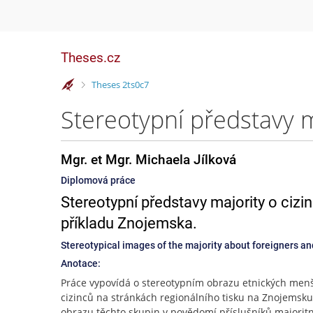
Theses.cz
>
Theses 2ts0c7
Mgr. et Mgr. Michaela Jílková
Diplomová práce
Stereotypní představy majority o ciz
příkladu Znojemska.
Stereotypical images of the majority about foreigners an
Anotace:
Práce vypovídá o stereotypním obrazu etnických menš
cizinců na stránkách regionálního tisku na Znojemsku
obrazu těchto skupin v povědomí příslušníků majorit