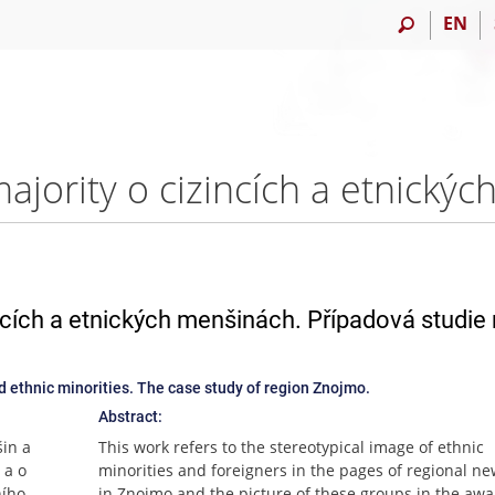
EN
incích a etnických menšinách. Případová studie
d ethnic minorities. The case study of region Znojmo.
Abstract:
in a
This work refers to the stereotypical image of ethnic
 a o
minorities and foreigners in the pages of regional n
ního
in Znojmo and the picture of these groups in the awa