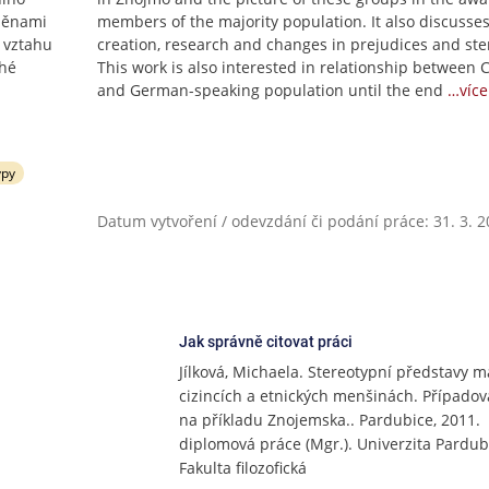
měnami
members of the majority population. It also discusses
o vztahu
creation, research and changes in prejudices and ste
uhé
This work is also interested in relationship between 
and German-speaking population until the end
…více
ypy
Datum vytvoření / odevzdání či podání práce: 31. 3. 
Jak správně citovat práci
Jílková, Michaela. Stereotypní představy ma
cizincích a etnických menšinách. Případov
na příkladu Znojemska.. Pardubice, 2011.
diplomová práce (Mgr.). Univerzita Pardub
Fakulta filozofická