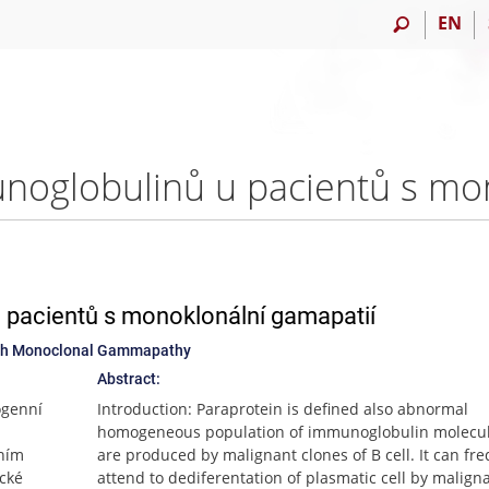
EN
u pacientů s monoklonální gamapatií
with Monoclonal Gammapathy
Abstract:
ogenní
Introduction: Paraprotein is defined also abnormal
homogeneous population of immunoglobulin molecul
gním
are produced by malignant clones of B cell. It can fr
ické
attend to dediferentation of plasmatic cell by malign