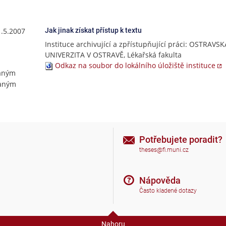
1.5.2007
Jak jinak získat přístup k textu
Instituce archivující a zpřístupňující práci: OSTRAVSK
UNIVERZITA V OSTRAVĚ, Lékařská fakulta
Odkaz na soubor do lokálního úložiště instituce
aným
vaným
Potřebujete poradit?
theses@fi.muni.cz
Nápověda
Často kladené dotazy
Nahoru