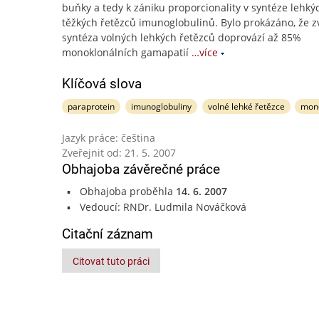
buňky a tedy k zániku proporcionality v syntéze lehký
těžkých řetězců imunoglobulinů. Bylo prokázáno, že 
syntéza volných lehkých řetězců doprovází až 85%
monoklonálních gamapatií
…více
Klíčová slova
paraprotein
imunoglobuliny
volné lehké řetězce
mono
Jazyk práce: čeština
Zveřejnit od: 21. 5. 2007
Obhajoba závěrečné práce
Obhajoba proběhla
14. 6. 2007
Vedoucí: RNDr. Ludmila Nováčková
Citační záznam
Citovat tuto práci