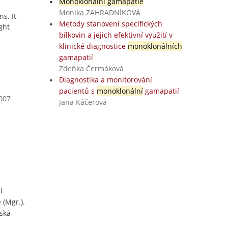
Monoklonální gamapatie
Monika ZAHRADNÍKOVÁ
s. It
Metody stanovení specifických
ght
bílkovin a jejich efektivní využití v
klinické diagnostice
monoklonálních
gamapatií
Zdeňka Čermáková
Diagnostika a monitorování
pacientů s
monoklonální
gamapatií
2007
Jana Káčerová
í
 (Mgr.).
ská