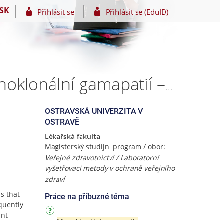
SK
Přihlásit se
Přihlásit se (EduID)
Volné lehké řetězce imunoglobulinů u pacientů s monoklonální gamapatií – Bc. Renata SKÁCELOVÁ
OSTRAVSKÁ UNIVERZITA V
OSTRAVĚ
Lékařská fakulta
Magisterský studijní program / obor:
Veřejné zdravotnictví / Laboratorní
vyšetřovací metody v ochraně veřejního
zdraví
s that
Práce na příbuzné téma
equently
ant