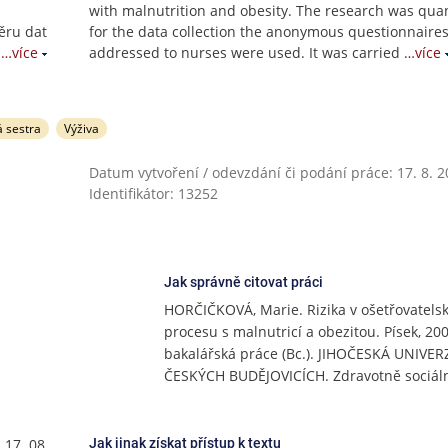
with malnutrition and obesity. The research was quant
běru dat
for the data collection the anonymous questionnaire
…více
addressed to nurses were used. It was carried
…více
 sestra
Výživa
Datum vytvoření / odevzdání či podání práce: 17. 8. 
Identifikátor: 13252
Jak správně citovat práci
HORČIČKOVÁ, Marie. Rizika v ošetřovatel
procesu s malnutricí a obezitou. Písek, 200
bakalářská práce (Bc.). JIHOČESKÁ UNIVER
ČESKÝCH BUDĚJOVICÍCH. Zdravotně sociáln
 17. 08.
Jak jinak získat přístup k textu