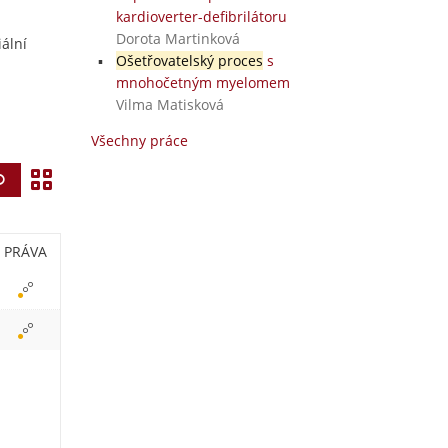
kardioverter-defibrilátoru
Dorota Martinková
ální
Ošetřovatelský proces
s
mnohočetným myelomem
Vilma Matisková
Všechny práce
Z
Vyhledat
o
b
PRÁVA
r
a
z
i