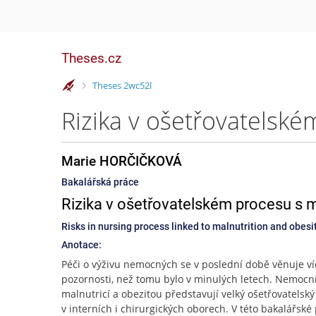
Theses.cz
>
Theses 2wc52l
Marie HORČIČKOVÁ
Bakalářská práce
Rizika v ošetřovatelském procesu s m
Risks in nursing process linked to malnutrition and obesi
Anotace:
Péči o výživu nemocných se v poslední době věnuje ví
pozornosti, než tomu bylo v minulých letech. Nemocní
malnutricí a obezitou představují velký ošetřovatelsk
v interních i chirurgických oborech. V této bakalářské 