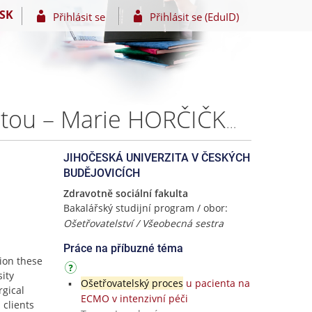
SK
Přihlásit se
Přihlásit se (EduID)
Rizika v ošetřovatelském procesu s malnutricí a obezitou – Marie HORČIČKOVÁ
JIHOČESKÁ UNIVERZITA V ČESKÝCH
BUDĚJOVICÍCH
Zdravotně sociální fakulta
Bakalářský studijní program / obor:
Ošetřovatelství / Všeobecná sestra
Práce na příbuzné téma
tion these
ity
Ošetřovatelský proces
u pacienta na
rgical
ECMO v intenzivní péči
 clients