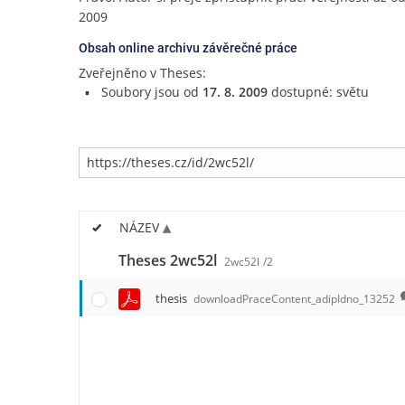
2009
Obsah online archivu závěrečné práce
Zveřejněno v Theses:
Soubory jsou od
17. 8. 2009
dostupné: světu
NÁZEV
Theses 2wc52l
2wc52l
/2
thesis
downloadPraceContent_adipIdno_13252