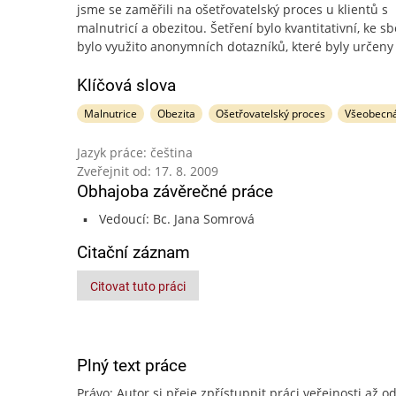
jsme se zaměřili na ošetřovatelský proces u klientů s
malnutricí a obezitou. Šetření bylo kvantitativní, ke s
bylo využito anonymních dotazníků, které byly určeny
Klíčová slova
Malnutrice
Obezita
Ošetřovatelský proces
Všeobecná
Jazyk práce: čeština
Zveřejnit od: 17. 8. 2009
Obhajoba závěrečné práce
Vedoucí: Bc. Jana Somrová
Citační záznam
Citovat tuto práci
Plný text práce
Právo: Autor si přeje zpřístupnit práci veřejnosti až od