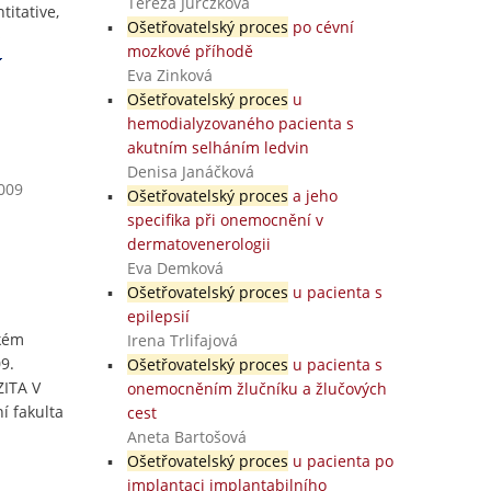
Tereza Jurczková
itative,
Ošetřovatelský proces
po cévní
s
mozkové příhodě
Eva Zinková
Ošetřovatelský proces
u
hemodialyzovaného pacienta s
akutním selháním ledvin
Denisa Janáčková
2009
Ošetřovatelský proces
a jeho
specifika při onemocnění v
dermatovenerologii
Eva Demková
Ošetřovatelský proces
u pacienta s
epilepsií
ském
Irena Trlifajová
9.
Ošetřovatelský proces
u pacienta s
ZITA V
onemocněním žlučníku a žlučových
í fakulta
cest
Aneta Bartošová
Ošetřovatelský proces
u pacienta po
implantaci implantabilního