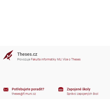
Theses.cz
Provozuje
Fakulta informatiky MU
,
Více o Theses
Potřebujete poradit?
Zapojené školy
theses@fi.muni.cz
Správci zapojených škol
Nápověda
Soukromí