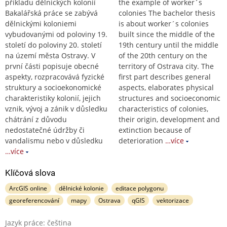
příkladu dělnických kolonií
the example of worker´s
Bakalářská práce se zabývá
colonies The bachelor thesis
dělnickými koloniemi
is about worker´s colonies
vybudovanými od poloviny 19.
built since the middle of the
století do poloviny 20. století
19th century until the middle
na území města Ostravy. V
of the 20th century on the
první části popisuje obecné
territory of Ostrava city. The
aspekty, rozpracovává fyzické
first part describes general
struktury a socioekonomické
aspects, elaborates physical
charakteristiky kolonií, jejich
structures and socioeconomic
vznik, vývoj a zánik v důsledku
characteristics of colonies,
chátrání z důvodu
their origin, development and
nedostatečné údržby či
extinction because of
vandalismu nebo v důsledku
deterioration
…více
…více
Klíčová slova
ArcGIS online
dělnické kolonie
editace polygonu
georeferencování
mapy
Ostrava
qGIS
vektorizace
Jazyk práce: čeština