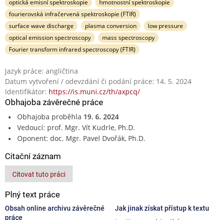
optická emisní spektroskopie
hmotnostní spektroskopie
fourierovská infračervená spektroskopie (FTIR)
surface wave discharge
plasma conversion
low pressure
optical emission spectroscopy
mass spectroscopy
Fourier transform infrared spectroscopy (FTIR)
Jazyk práce: angličtina
Datum vytvoření / odevzdání či podání práce: 14. 5. 2024
Identifikátor:
https://is.muni.cz/th/axpcq/
Obhajoba závěrečné práce
Obhajoba proběhla
19. 6. 2024
Vedoucí: prof. Mgr. Vít Kudrle, Ph.D.
Oponent: doc. Mgr. Pavel Dvořák, Ph.D.
Citační záznam
Citovat tuto práci
Plný text práce
Obsah online archivu závěrečné
Jak jinak získat přístup k textu
práce