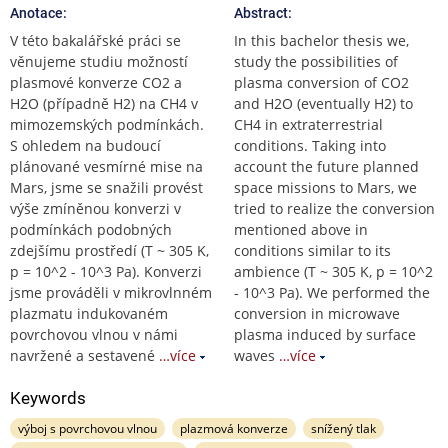
Anotace:
Abstract:
V této bakalářské práci se
In this bachelor thesis we,
věnujeme studiu možností
study the possibilities of
plasmové konverze CO2 a
plasma conversion of CO2
H2O (případně H2) na CH4 v
and H2O (eventually H2) to
mimozemských podmínkách.
CH4 in extraterrestrial
S ohledem na budoucí
conditions. Taking into
plánované vesmírné mise na
account the future planned
Mars, jsme se snažili provést
space missions to Mars, we
výše zmíněnou konverzi v
tried to realize the conversion
podmínkách podobných
mentioned above in
zdejšímu prostředí (T ~ 305 K,
conditions similar to its
p = 10^2 - 10^3 Pa). Konverzi
ambience (T ~ 305 K, p = 10^2
jsme prováděli v mikrovlnném
- 10^3 Pa). We performed the
plazmatu indukovaném
conversion in microwave
povrchovou vlnou v námi
plasma induced by surface
navržené a sestavené
…více
waves
…více
Keywords
výboj s povrchovou vlnou
plazmová konverze
snížený tlak