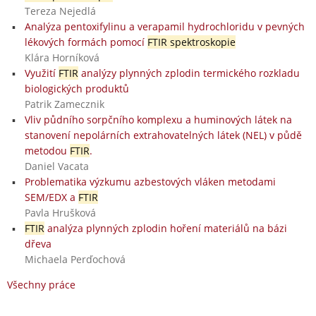
Tereza Nejedlá
Analýza pentoxifylinu a verapamil hydrochloridu v pevných
lékových formách pomocí
FTIR spektroskopie
Klára Horníková
Využití
FTIR
analýzy plynných zplodin termického rozkladu
biologických produktů
Patrik Zamecznik
Vliv půdního sorpčního komplexu a huminových látek na
stanovení nepolárních extrahovatelných látek (NEL) v půdě
metodou
FTIR
.
Daniel Vacata
Problematika výzkumu azbestových vláken metodami
SEM/EDX a
FTIR
Pavla Hrušková
FTIR
analýza plynných zplodin hoření materiálů na bázi
dřeva
Michaela Perďochová
Všechny práce