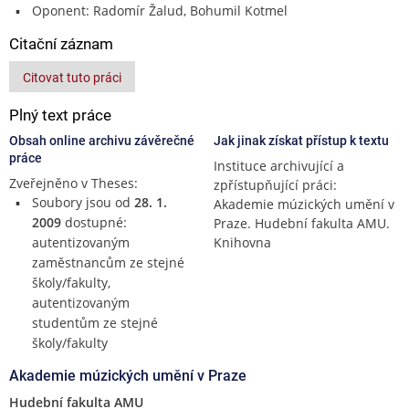
Oponent: Radomír Žalud, Bohumil Kotmel
Citační záznam
Citovat tuto práci
Plný text práce
Obsah online archivu závěrečné
Jak jinak získat přístup k textu
práce
Instituce archivující a
Zveřejněno v Theses:
zpřístupňující práci:
Soubory jsou od
28. 1.
Akademie múzických umění v
2009
dostupné:
Praze. Hudební fakulta AMU.
autentizovaným
Knihovna
zaměstnancům ze stejné
školy/fakulty,
autentizovaným
studentům ze stejné
školy/fakulty
Akademie múzických umění v Praze
Hudební fakulta AMU