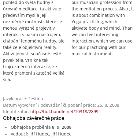
pohled do světa hudby z
our musician profession from
úrovně meditace. ta aktivuje
the meditation proces. Also , it
především mysl a její
is about combination with
nezměrné možnosti, které se
Yoga practicing, which
mohou výrazně projevit v
aktivate body and mind. Than
interakci s naším nástrojem,
we can feel interesting
chápání fenoménu hudby, ale
interaction, which we can use
také celé objektivní reality.
for our practicing with our
Aktivujeme-li současně ještě
musical instrument.
prvek těla, vznikne tak
trojrozměrná interakce, ze
které pramení skutečně veliká
síla.
Jazyk práce: čeština
Datum vytvoření / odevzdání či podání práce: 25. 8. 2008
Identifikátor:
http://hdl.handle.net/10318/2899
Obhajoba závěrečné práce
Obhajoba proběhla
8. 9. 2008
Vedoucí: Jiří Hudec, Jiří Hudec