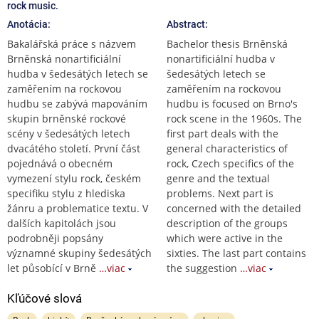
rock music.
Anotácia:
Abstract:
Bakalářská práce s názvem
Bachelor thesis Brněnská
Brněnská nonartificiální
nonartificiální hudba v
hudba v šedesátých letech se
šedesátých letech se
zaměřením na rockovou
zaměřením na rockovou
hudbu se zabývá mapováním
hudbu is focused on Brno's
skupin brněnské rockové
rock scene in the 1960s. The
scény v šedesátých letech
first part deals with the
dvacátého století. První část
general characteristics of
pojednává o obecném
rock, Czech specifics of the
vymezení stylu rock, českém
genre and the textual
specifiku stylu z hlediska
problems. Next part is
žánru a problematice textu. V
concerned with the detailed
dalších kapitolách jsou
description of the groups
podrobněji popsány
which were active in the
významné skupiny šedesátých
sixties. The last part contains
let působící v Brně
…viac
the suggestion
…viac
Kľúčové slová