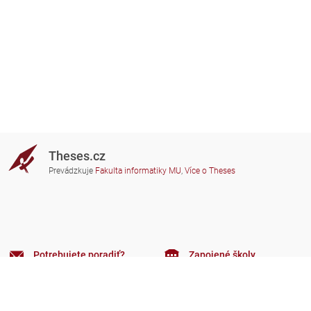
Theses.cz
Prevádzkuje
Fakulta informatiky MU
,
Více o Theses
Potrebujete poradiť?
Zapojené školy
theses@fi.muni.cz
Správcovia zapojených škôl
Nápoveda
Súkromie