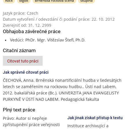
Rock
bigbít
Brněnská rocková scéna
skupina
Jazyk práce: Czech
Datum vytvoření / odevzdání či podání práce: 22. 10. 2012
Zverejniť od: 31. 12. 2999
Obhajoba závěrečné práce
Vedúci: PhDr. Mgr. Vítězslav Štefl, Ph.D.
Citační záznam
Citovat tuto práci
Jak správně citovat práci
ČECHOVÁ, Anna. Brněnská nonartificiální hudba v šedesátých
letech se zaměřením na rockovou hudbu.. Ústí nad Labem,
2012. bakalářská práce (Bc.). UNIVERZITA JANA EVANGELISTY
PURKYNĚ V ÚSTÍ NAD LABEM. Pedagogická fakulta
Plný text práce
Právo: Autor si nepřeje
Jak jinak získat přístup k textu
zpřístupnění práce veřejnosti
Instituce archivující a