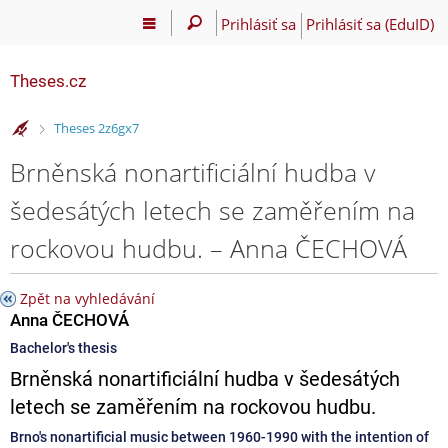
Prihlásiť sa
Prihlásiť sa (EduID)
Theses.cz
>
Theses 2z6gx7
Brněnská nonartificiální hudba v
šedesátých letech se zaměřením na
rockovou hudbu. – Anna ČECHOVÁ
Zpět na vyhledávání
Anna ČECHOVÁ
Bachelor's thesis
Brněnská nonartificiální hudba v šedesátých
letech se zaměřením na rockovou hudbu.
Brno's nonartificial music between 1960-1990 with the intention of