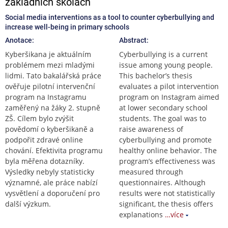
základních školách
Social media interventions as a tool to counter cyberbullying and
increase well-being in primary schools
Anotace:
Abstract:
Kyberšikana je aktuálním
Cyberbullying is a current
problémem mezi mladými
issue among young people.
lidmi. Tato bakalářská práce
This bachelor’s thesis
ověřuje pilotní intervenční
evaluates a pilot intervention
program na Instagramu
program on Instagram aimed
zaměřený na žáky 2. stupně
at lower secondary school
ZŠ. Cílem bylo zvýšit
students. The goal was to
povědomí o kyberšikaně a
raise awareness of
podpořit zdravé online
cyberbullying and promote
chování. Efektivita programu
healthy online behavior. The
byla měřena dotazníky.
program’s effectiveness was
Výsledky nebyly statisticky
measured through
významné, ale práce nabízí
questionnaires. Although
vysvětlení a doporučení pro
results were not statistically
další výzkum.
significant, the thesis offers
explanations
…více