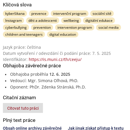
Klíčová slova
kyberšikana
prevence
intervenční program
sociální sítě
Instagram
děti a adolescenti
wellbeing
digitální edukace
cyberbullying
prevention
intervention program
social media
children and teenagers
digital education
Jazyk práce: čeština
Datum vytvoření / odevzdání či podání práce: 7. 5. 2025
Identifikátor:
https://is.muni.cz/th/ceeju/
Obhajoba závěrečné práce
Obhajoba proběhla
12. 6. 2025
Vedoucí: Mgr. Simona Oľhová, PhD.
Oponent: PhDr. Zdenka Stránská, Ph.D.
Citační záznam
Citovat tuto práci
Plný text práce
Obsah online archivu závěrečné
Jak jinak získat přístup k textu