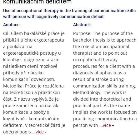
komunikačním deficitem
Use of occupational therapy in the training of communication skills
with person with cognitively communication deficit
Anotace:
Abstract:
Cíl: Cílem bakalářské práce je
Purpose: The purpose of the
přiblížit úlohu ergoterapeuta
bachelor thesis is to approach
a poukázat na
the role of an occupational
ergoterapeutické postupy u
therapist and to point out
klientky s diagnózou afázie
occupational therapy
následkem cévní mozkové
procedures for a client with a
příhody při nácviku
diagnosis of aphasia as a
komunikační dovednosti.
result of a stroke during
Metodika: Práce je rozdělena
communication skills training.
na teoretickou a praktickou
Methodology: The work is
část. Z názvu vyplývá, že je
divided into theoretical and
práce zaměřena na nácvik
practical part. As the name
komunikace u osoby s
implies the work is focused on
kognitivně - komunikačním
practicing communication in a
deficitem. V teoretické části je
person with
…více
obecný popis
…více