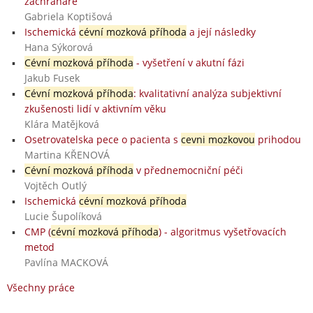
záchranáře
Gabriela Koptišová
Ischemická
cévní mozková příhoda
a její následky
Hana Sýkorová
Cévní mozková příhoda
- vyšetření v akutní fázi
Jakub Fusek
Cévní mozková příhoda
: kvalitativní analýza subjektivní
zkušenosti lidí v aktivním věku
Klára Matějková
Osetrovatelska pece o pacienta s
cevni mozkovou
prihodou
Martina KŘENOVÁ
Cévní mozková příhoda
v přednemocniční péči
Vojtěch Outlý
Ischemická
cévní mozková příhoda
Lucie Šupolíková
CMP (
cévní mozková příhoda
) - algoritmus vyšetřovacích
metod
Pavlína MACKOVÁ
Všechny práce