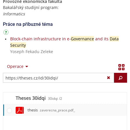
Provozně ekonomická fakulta
Bakalářský studijní program:
Informatics
Práce na příbuzné téma
Block-chain infrastructure in e-
Governance
and its
Data
Security
Yoseph Fekadu Zeleke
Operace
Vy
Theses 30idqi
30idqi
/2
thesis
zaverecna_prace.pdf_