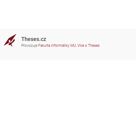
Theses.cz
Provozuje
Fakulta informatiky MU
,
Více o Theses
Potřebujete poradit?
Zapojené školy
theses@fi.muni.cz
Správci zapojených škol
Nápověda
Soukromí
Často kladené dotazy
Přístupnost
Zobrazit klasickou verzi