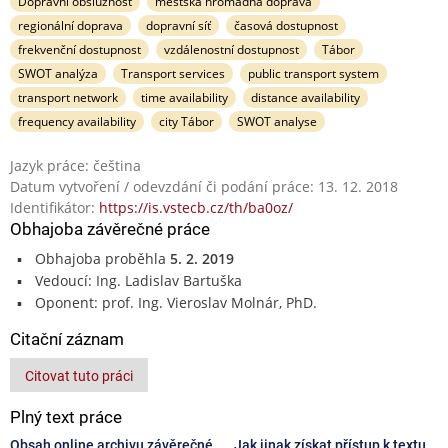
Dopravní obslužnost
městská hromadná doprava
regionální doprava
dopravní síť
časová dostupnost
frekvenční dostupnost
vzdálenostní dostupnost
Tábor
SWOT analýza
Transport services
public transport system
transport network
time availability
distance availability
frequency availability
city Tábor
SWOT analyse
Jazyk práce: čeština
Datum vytvoření / odevzdání či podání práce: 13. 12. 2018
Identifikátor:
https://is.vstecb.cz/th/ba0oz/
Obhajoba závěrečné práce
Obhajoba proběhla
5. 2. 2019
Vedoucí: Ing. Ladislav Bartuška
Oponent: prof. Ing. Vieroslav Molnár, PhD.
Citační záznam
Citovat tuto práci
Plný text práce
Obsah online archivu závěrečné
Jak jinak získat přístup k textu