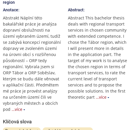
region
Anotace:
Abstract:
Abstrakt Náplní této
Abstract This bachelor thesis
bakalářské práce je analýza
deals with regional transport
dopravní obslužnosti na
services in chosen community
území vybraném území, tudíž
with extended competence. I
se zabývá koncepcí regionální
chose the Tábor region, which
dopravy ve zvoleném území
I will present more in details
na úrovni obcí s rozšířenou
in the application part. The
působností – ORP tedy
target of my work is to analyse
regionální. Vybrala jsem si
the chosen region in terms of
ORP Tábor a ORP Soběslav,
transport services, to rate the
kterým se budu dále věnovat
current level of transport
v aplikační části. Předmětem
services and to propose the
mé práce je provést analýzy
possible solutions. In the first
na určeném území čili ve
theoretic part
…více
vybraných městech a obcích
pod
…více
Klíčová slova