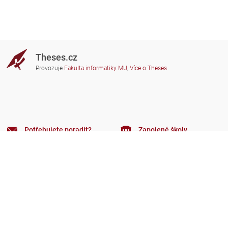
Theses.cz
Provozuje
Fakulta informatiky MU
,
Více o Theses
Potřebujete poradit?
Zapojené školy
theses@fi.muni.cz
Správci zapojených škol
Nápověda
Soukromí
Často kladené dotazy
Přístupnost
Zobrazit klasickou verzi