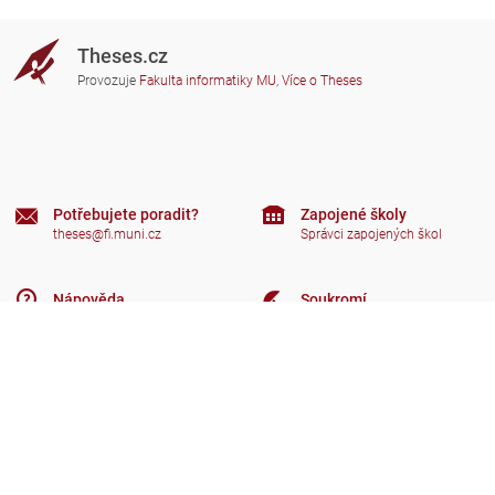
Theses.cz
Provozuje
Fakulta informatiky MU
,
Více o Theses
Potřebujete poradit?
Zapojené školy
theses@fi.muni.cz
Správci zapojených škol
Nápověda
Soukromí
Často kladené dotazy
Přístupnost
Zobrazit klasickou verzi
Nahoru