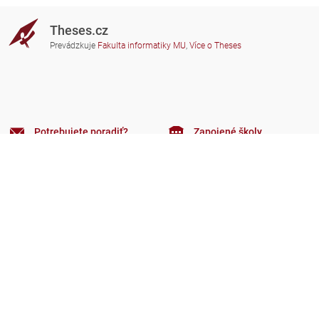
Theses.cz
Prevádzkuje
Fakulta informatiky MU
,
Více o Theses
Potrebujete poradiť?
Zapojené školy
theses@fi.muni.cz
Správcovia zapojených škôl
Nápoveda
Súkromie
Často kladené dotazy
Přístupnost
Zobrazit klasickou verzi
Hore