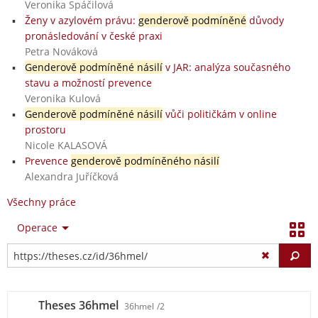
Veronika Spáčilová
Ženy v azylovém právu:
genderově podmíněné
důvody
pronásledování v české praxi
Petra Nováková
Genderově podmíněné násilí
v JAR: analýza současného
stavu a možností prevence
Veronika Kulová
Genderově podmíněné násilí
vůči političkám v online
prostoru
Nicole KALASOVÁ
Prevence
genderově podmíněného násilí
Alexandra Juříčková
Všechny práce
Operace
Vy
Theses 36hmel
36hmel
/2