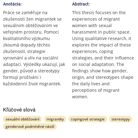
Anotácia:
Abstract:
Práce se zaměřuje na
This thesis focuses on the
zkušenosti žen migrantek se
experiences of migrant
sexuálním obtěžováním ve
women with sexual
veřejném prostoru. Pomocí
harassment in public space.
kvalitativního výzkumu
Using qualitative research, it
zkoumá dopady těchto
explores the impact of these
zkušeností, strategie
experiences, coping
vyrovnání a vliv na sociální
strategies, and their influence
adaptaci. Výsledky ukazují, jak
on social adaptation. The
gender, původ a stereotypy
findings show how gender,
formují prožívání i
origin, and stereotypes shape
každodenní život migrantek.
the daily lives and
perceptions of migrant
women.
Kľúčové slová
sexuální obtěžování
migrantky
copingové strategie
stereotypy
genderově podmíněné násilí