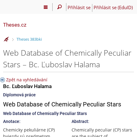
Přihlásit se
Přihlásit se (EduID)
Theses.cz
>
Theses 383bki
Web Database of Chemically Peculiar
Stars – Bc. Ľuboslav Halama
Zpět na vyhledávání
Bc. Ľuboslav Halama
Diplomová práce
Web Database of Chemically Peculiar Stars
Web Database of Chemically Peculiar Stars
Anotace:
Abstract:
Chemicky pekuliárne (CP)
Chemically peculiar (CP) stars
hviezdy sú predmetom
are the subject of