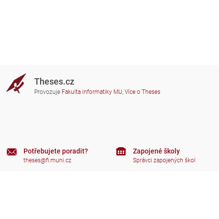
Theses.cz
Provozuje
Fakulta informatiky MU
,
Více o Theses
Potřebujete poradit?
Zapojené školy
theses@fi.muni.cz
Správci zapojených škol
Nápověda
Soukromí
Často kladené dotazy
Přístupnost