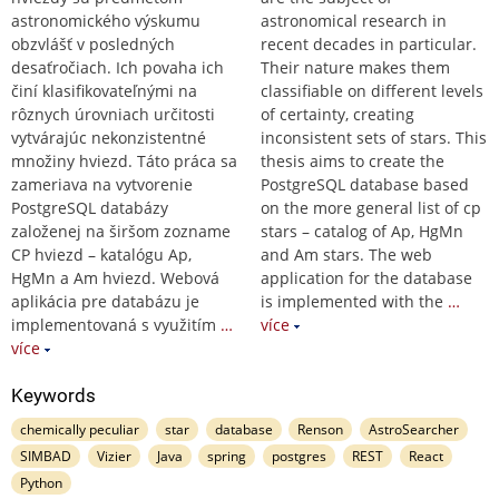
astronomického výskumu
astronomical research in
obzvlášť v posledných
recent decades in particular.
desaťročiach. Ich povaha ich
Their nature makes them
činí klasifikovateľnými na
classifiable on different levels
rôznych úrovniach určitosti
of certainty, creating
vytvárajúc nekonzistentné
inconsistent sets of stars. This
množiny hviezd. Táto práca sa
thesis aims to create the
zameriava na vytvorenie
PostgreSQL database based
PostgreSQL databázy
on the more general list of cp
založenej na širšom zozname
stars – catalog of Ap, HgMn
CP hviezd – katalógu Ap,
and Am stars. The web
HgMn a Am hviezd. Webová
application for the database
aplikácia pre databázu je
is implemented with the
…
implementovaná s využitím
…
více
více
Keywords
chemically peculiar
star
database
Renson
AstroSearcher
SIMBAD
Vizier
Java
spring
postgres
REST
React
Python