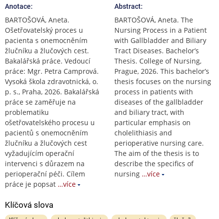
Anotace:
Abstract:
BARTOŠOVÁ, Aneta.
BARTOŠOVÁ, Aneta. The
Ošetřovatelský proces u
Nursing Process in a Patient
pacienta s onemocněním
with Gallbladder and Biliary
žlučníku a žlučových cest.
Tract Diseases. Bachelor’s
Bakalářská práce. Vedoucí
Thesis. College of Nursing,
práce: Mgr. Petra Camprová.
Prague, 2026. This bachelor’s
Vysoká škola zdravotnická, o.
thesis focuses on the nursing
p. s., Praha, 2026. Bakalářská
process in patients with
práce se zaměřuje na
diseases of the gallbladder
problematiku
and biliary tract, with
ošetřovatelského procesu u
particular emphasis on
pacientů s onemocněním
cholelithiasis and
žlučníku a žlučových cest
perioperative nursing care.
vyžadujícím operační
The aim of the thesis is to
intervenci s důrazem na
describe the specifics of
perioperační péči. Cílem
nursing
…více
práce je popsat
…více
Klíčová slova