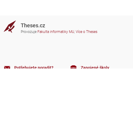
Theses.cz
Provozuje
Fakulta informatiky MU
,
Více o Theses
Potřebujete poradit?
Zapojené školy
theses@fi.muni.cz
Správci zapojených škol
Nápověda
Soukromí
Často kladené dotazy
Přístupnost
Zobrazit klasickou verzi