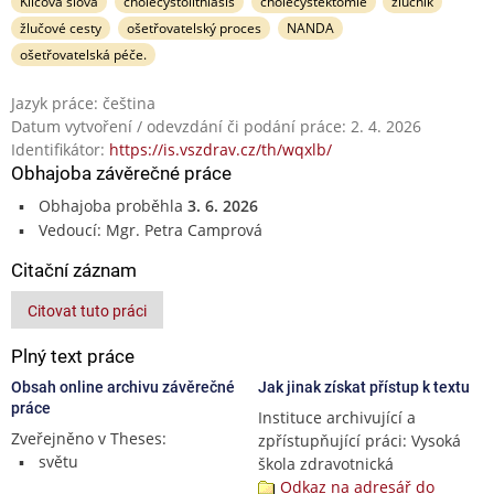
Klíčová slova
cholecystolithiasis
cholecystektomie
žlučník
žlučové cesty
ošetřovatelský proces
NANDA
ošetřovatelská péče.
Jazyk práce: čeština
Datum vytvoření / odevzdání či podání práce: 2. 4. 2026
Identifikátor:
https://is.vszdrav.cz/th/wqxlb/
Obhajoba závěrečné práce
Obhajoba proběhla
3. 6. 2026
Vedoucí: Mgr. Petra Camprová
Citační záznam
Citovat tuto práci
Plný text práce
Obsah online archivu závěrečné
Jak jinak získat přístup k textu
práce
Instituce archivující a
Zveřejněno v Theses:
zpřístupňující práci: Vysoká
světu
škola zdravotnická
Odkaz na adresář do