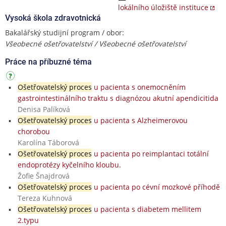
lokálního úložiště instituce
Vysoká škola zdravotnická
Bakalářský studijní program / obor:
Všeobecné ošetřovatelství / Všeobecné ošetřovatelství
Práce na příbuzné téma
Ošetřovatelský proces
u pacienta s onemocněním
gastrointestinálního traktu s diagnózou akutní apendicitida
Denisa Palíková
Ošetřovatelský proces
u pacienta s Alzheimerovou
chorobou
Karolína Táborová
Ošetřovatelský proces
u pacienta po reimplantaci totální
endoprotézy kyčelního kloubu.
Žofie Šnajdrová
Ošetřovatelský proces
u pacienta po cévní mozkové příhodě
Tereza Kuhnová
Ošetřovatelský proces
u pacienta s diabetem mellitem
2.typu