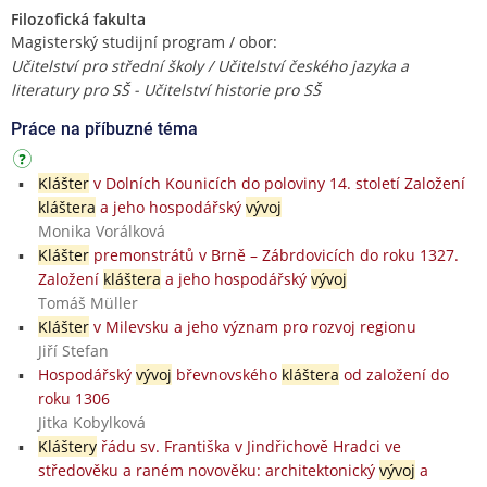
Filozofická fakulta
Magisterský studijní program / obor:
Učitelství pro střední školy / Učitelství českého jazyka a
literatury pro SŠ - Učitelství historie pro SŠ
Práce na příbuzné téma
Klášter
v Dolních Kounicích do poloviny 14. století Založení
kláštera
a jeho hospodářský
vývoj
Monika Vorálková
Klášter
premonstrátů v Brně – Zábrdovicích do roku 1327.
Založení
kláštera
a jeho hospodářský
vývoj
Tomáš Müller
Klášter
v Milevsku a jeho význam pro rozvoj regionu
Jiří Stefan
Hospodářský
vývoj
břevnovského
kláštera
od založení do
roku 1306
Jitka Kobylková
Kláštery
řádu sv. Františka v Jindřichově Hradci ve
středověku a raném novověku: architektonický
vývoj
a