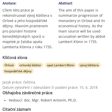
Anotace:
Abstract:
Cílem této práce je
The aim of this paper is
rekonstruovat vývoj kláštera v
summarize progression of
Orlové a jeho hospodářské
monastery in Orlová and its
dějiny. Hlavním pramenem
economical history. As the
pro poznání historie
main source will be used
benediktýnských sporů o
accusation written by abbot
majetek je žaloba opata
Lambert Klönn in 1735.
Lamberta Klönna z roku 1735.
Klíčová slova
Orlová
orlovský klášter
opat Lambert Klönn
vývoj kláštera
hospodářské dějiny
Jazyk práce: čeština
Datum vytvoření / odevzdání či podání práce: 15. 6. 2018
Obhajoba závěrečné práce
Vedoucí: doc. Mgr. Robert Antonín, Ph.D.
Citační záznam