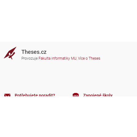
Theses.cz
Provozuje
Fakulta informatiky MU
,
Více o Theses
Potřebujete poradit?
Zapojené školy
theses@fi.muni.cz
Správci zapojených škol
Nápověda
Soukromí
Často kladené dotazy
Přístupnost