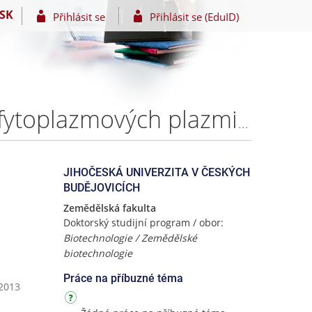
SK
Přihlásit se
Přihlásit se (EduID)
Molekulární analýza a identifikace nového potyviru a fytoplazmových plazmidů. – Ing. Tatiana Michailovna SARKISOVA
JIHOČESKÁ UNIVERZITA V ČESKÝCH
BUDĚJOVICÍCH
Zemědělská fakulta
Doktorský studijní program / obor:
Biotechnologie / Zemědělské
biotechnologie
Práce na příbuzné téma
 2013