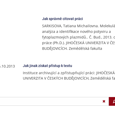
Jak správně citovat práci
SARKISOVA, Tatiana Michailovna. Molekulá
analýza a identifikace nového potyviru a
fytoplazmových plazmidů.. Č. Bud., 2013. 
práce (Ph.D.). JIHOČESKÁ UNIVERZITA V Č
BUDĚJOVICÍCH. Zemědělská fakulta
5.10.2013
Jak jinak získat přístup k textu
Instituce archivující a zpřístupňující práci: JIHOČESKÁ
UNIVERZITA V ČESKÝCH BUDĚJOVICÍCH, Zemědělská fa