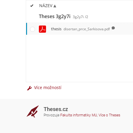
NÁZEV
Theses 3g2y7i
3g2y7i
/2
thesis
disertan_prce_Sarkisova.pdf
Více možností
Theses.cz
Provozuje
Fakulta informatiky MU
,
Více o Theses