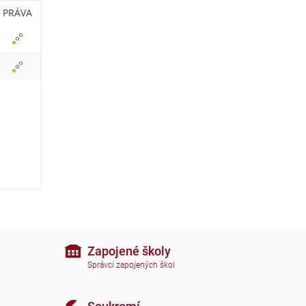
b
PRÁVA
r
a
z
i
t
i
k
o
n
Zapojené školy
Správci zapojených škol
y