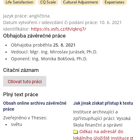
Life Satisfaction
CQ Scale
Cultural Adjustment
Expatriates
Jazyk práce: angličtina
Datum vytvoření / odevzdání či podání práce: 10. 6. 2021
Identifikátor:
https://is.vsfs.cz/th/qkrq7/
Obhajoba závěrečné práce
Obhajoba proběhla
25. 8. 2021
Vedoucí: Mgr. Ing. Miroslav Jurásek, Ph.D.
Oponent: Ing. Monika Bokšová, Ph.D.
Citační záznam
Citovat tuto práci
Plný text práce
Obsah online archivu závěrečné
Jak jinak získat přístup k textu
práce
Instituce archivující a
Zveřejněno v Theses:
zpřístupňující práci: Vysoká
světu
škola finanční a správní
Odkaz na adresář do
lokálního úložiště instituce