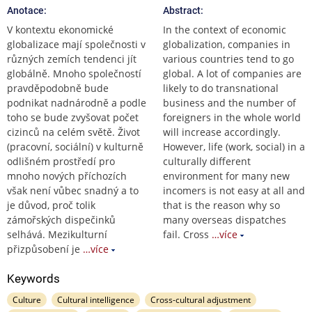
Anotace:
Abstract:
V kontextu ekonomické
In the context of economic
globalizace mají společnosti v
globalization, companies in
různých zemích tendenci jít
various countries tend to go
globálně. Mnoho společností
global. A lot of companies are
pravděpodobně bude
likely to do transnational
podnikat nadnárodně a podle
business and the number of
toho se bude zvyšovat počet
foreigners in the whole world
cizinců na celém světě. Život
will increase accordingly.
(pracovní, sociální) v kulturně
However, life (work, social) in a
odlišném prostředí pro
culturally different
mnoho nových příchozích
environment for many new
však není vůbec snadný a to
incomers is not easy at all and
je důvod, proč tolik
that is the reason why so
zámořských dispečinků
many overseas dispatches
selhává. Mezikulturní
fail. Cross
…více
přizpůsobení je
…více
Keywords
Culture
Cultural intelligence
Cross-cultural adjustment