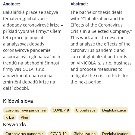
Anotace:
Abstract:
Bakalářská práce se zabývá
The bachelor thesis deals
tématem „globalizace
with "Globalization and the
a dopady coronavirové krize –
Effects of the Coronavirus
příklad vybrané firmy.“ Cílem
Crisis in a Selected Company."
této práce je popsat
This work aims to describe
a analyzovat dopady
and analyze the effects of the
coronavirové pandemie
coronavirus pandemic and
a současných globalizačních
current globalization trends
trendů na obchodní činnost
on VINICOLA´s, s.r.o. business
firmy VINICOLA, s.r.o.
and propose measures to
a navrhnout opatření na
mitigate the crisis effects for
zmírnění dopadů krize na
the next period.
další období.
Klíčová slova
Coronavirová pandemie
COVID-19
Globalizace
Deglobalizace
Krize
Víno
Keywords
Coronavirus pandemic
COVID-19
Globalization
Deglobalization