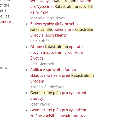
vyřizovaných
Katastrálním
úřadem
of the
pro Vysočinu,
Katastrální pracoviště
ketch
Pelhřimov
ell as
Marcela Peroutková
…more
Změny vyplývající z nového
katastrálního
zákona pro
katastrální
úřady a jejich klienty
Petr Kubát
Obnova
katastrálního
operátu
novým mapováním v k.ú. Horní
Životice
Petr Glembek
0. 4.
Aplikace správního řádu u
vkladového řízení před
Katastrálním
úřadem
Kokešová Kokešová
Geometrický plán
pro vyznačení
budovy
Jozef Pavlík
Geometrický plán pro vyznačení
změny vnějšího obvodu budovy