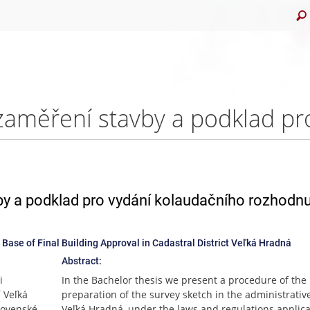
y a podklad pro vydání kolaudačního rozhodnut
 Base of Final Building Approval in Cadastral District Veľká Hradná
Abstract:
i
In the Bachelor thesis we present a procedure of the
 Veľká
preparation of the survey sketch in the administrativ
lovenské
Veľká Hradná, under the laws and regulations applica