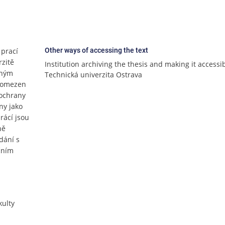
 prací
Other ways of accessing the text
rzitě
Institution archiving the thesis and making it accessib
lným
Technická univerzita Ostrava
e omezen
 ochrany
ny jako
rácí jsou
ně
dání s
jčním
ulty