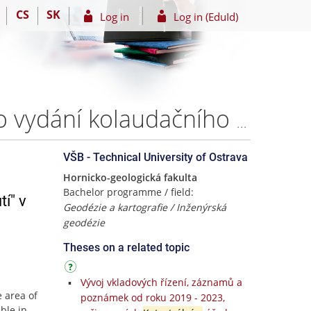
CS
SK
Log in
Log in (EduId)
Geometrický plán pro "zaměření stavby a podklad pro vydání kolaudačního rozhodnutí" v katastrálním území Veľká Hradná – Lenka Janečková
VŠB - Technical University of Ostrava
Hornicko-geologická fakulta
Bachelor programme / field:
í" v
Geodézie a kartografie / Inženýrská
geodézie
Theses on a related topic
Vývoj vkladových řízení, záznamů a
e area of
poznámek od roku 2019 - 2023,
ble in