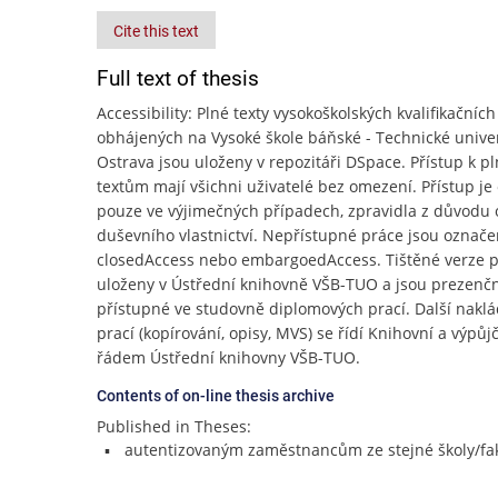
Cite this text
Full text of thesis
Accessibility: Plné texty vysokoškolských kvalifikačních
obhájených na Vysoké škole báňské - Technické unive
Ostrava jsou uloženy v repozitáři DSpace. Přístup k p
textům mají všichni uživatelé bez omezení. Přístup j
pouze ve výjimečných případech, zpravidla z důvodu
duševního vlastnictví. Nepřístupné práce jsou označe
closedAccess nebo embargoedAccess. Tištěné verze p
uloženy v Ústřední knihovně VŠB-TUO a jsou prezenč
přístupné ve studovně diplomových prací. Další naklá
prací (kopírování, opisy, MVS) se řídí Knihovní a výpů
řádem Ústřední knihovny VŠB-TUO.
Contents of on-line thesis archive
Published in Theses:
autentizovaným zaměstnancům ze stejné školy/fak