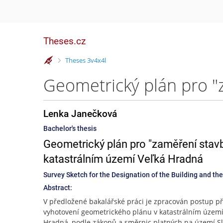
Theses.cz
>
Theses 3v4x4l
Lenka Janečková
Bachelor's thesis
Geometrický plán pro "zaměření stavb
katastrálním území Veľká Hradná
Survey Sketch for the Designation of the Building and the
Abstract:
V předložené bakalářské práci je zpracován postup př
vyhotovení geometrického plánu v katastrálním území
Hradná, podle zákonů a směrnic platných na území S