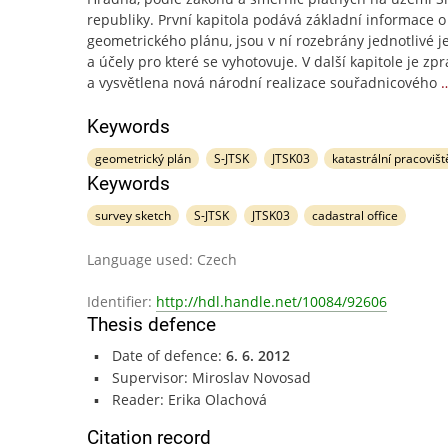
republiky. První kapitola podává základní informace o
geometrického plánu, jsou v ní rozebrány jednotlivé j
a účely pro které se vyhotovuje. V další kapitole je zp
a vysvětlena nová národní realizace souřadnicového
Keywords
geometrický plán
S-JTSK
JTSK03
katastrální pracovišt
Keywords
survey sketch
S-JTSK
JTSK03
cadastral office
Language used: Czech
Identifier:
http://hdl.handle.net/10084/92606
Thesis defence
Date of defence:
6. 6. 2012
Supervisor: Miroslav Novosad
Reader: Erika Olachová
Citation record