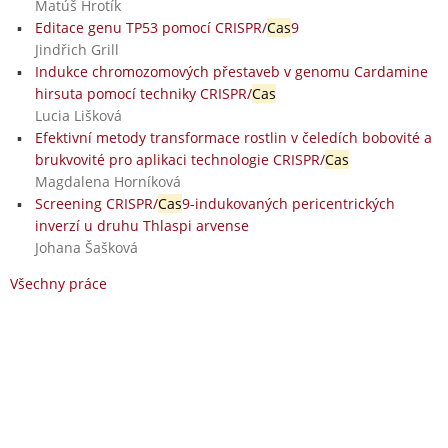
Matúš Hrotík
Editace genu TP53 pomocí CRISPR/
Cas
9
Jindřich Grill
Indukce chromozomových přestaveb v genomu Cardamine
hirsuta pomocí techniky CRISPR/
Cas
Lucia Lišková
Efektivní metody transformace rostlin v čeledích bobovité a
brukvovité pro aplikaci technologie CRISPR/
Cas
Magdalena Horníková
Screening CRISPR/
Cas
9-indukovaných pericentrických
inverzí u druhu Thlaspi arvense
Johana Šašková
Všechny práce