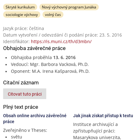
Skryté kurikulum
Nový výchovný program Junáka
sociologie výchovy
volný čas
Jazyk práce: čeština
Datum vytvoření / odevzdání či podání práce: 23. 5. 2016
Identifikátor:
https://is.muni.cz/th/d3mbn/
Obhajoba závěrečné práce
Obhajoba proběhla
13. 6. 2016
Vedoucí: Mgr. Barbora Vacková, Ph.D.
Oponent: M.A. Irena Kašparová, Ph.D.
Citační záznam
Citovat tuto práci
Plný text práce
Obsah online archivu závěrečné
Jak jinak získat přístup k textu
práce
Instituce archivující a
Zveřejněno v Theses:
zpřístupňující práci:
světu
Masarykova univerzita,