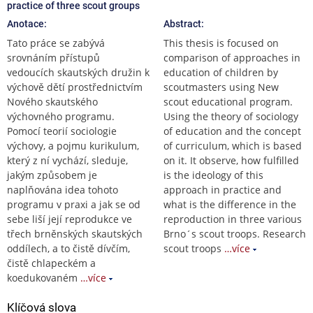
practice of three scout groups
Anotace:
Abstract:
Tato práce se zabývá
This thesis is focused on
srovnáním přístupů
comparison of approaches in
vedoucích skautských družin k
education of children by
výchově dětí prostřednictvím
scoutmasters using New
Nového skautského
scout educational program.
výchovného programu.
Using the theory of sociology
Pomocí teorií sociologie
of education and the concept
výchovy, a pojmu kurikulum,
of curriculum, which is based
který z ní vychází, sleduje,
on it. It observe, how fulfilled
jakým způsobem je
is the ideology of this
naplňována idea tohoto
approach in practice and
programu v praxi a jak se od
what is the difference in the
sebe liší její reprodukce ve
reproduction in three various
třech brněnských skautských
Brno´s scout troops. Research
oddílech, a to čistě dívčím,
scout troops
…více
čistě chlapeckém a
koedukovaném
…více
Klíčová slova