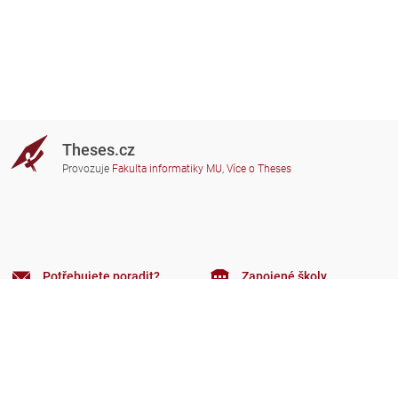
Theses.cz
Provozuje
Fakulta informatiky MU
,
Více o Theses
Potřebujete poradit?
Zapojené školy
theses@fi.muni.cz
Správci zapojených škol
Nápověda
Soukromí
Často kladené dotazy
Přístupnost