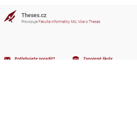
Theses.cz
Provozuje
Fakulta informatiky MU
,
Více o Theses
Potřebujete poradit?
Zapojené školy
theses@fi.muni.cz
Správci zapojených škol
Nápověda
Soukromí
Často kladené dotazy
Přístupnost
Zobrazit klasickou verzi
Nahoru