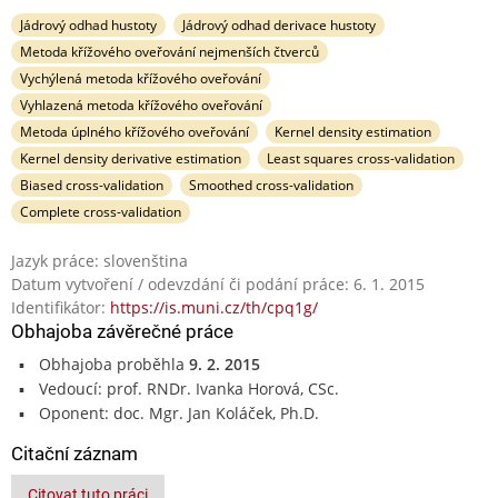
Jádrový odhad hustoty
Jádrový odhad derivace hustoty
Metoda křížového oveřování nejmenších čtverců
Vychýlená metoda křížového oveřování
Vyhlazená metoda křížového oveřování
Metoda úplného křížového oveřování
Kernel density estimation
Kernel density derivative estimation
Least squares cross-validation
Biased cross-validation
Smoothed cross-validation
Complete cross-validation
Jazyk práce: slovenština
Datum vytvoření / odevzdání či podání práce: 6. 1. 2015
Identifikátor:
https://is.muni.cz/th/cpq1g/
Obhajoba závěrečné práce
Obhajoba proběhla
9. 2. 2015
Vedoucí: prof. RNDr. Ivanka Horová, CSc.
Oponent: doc. Mgr. Jan Koláček, Ph.D.
Citační záznam
Citovat tuto práci