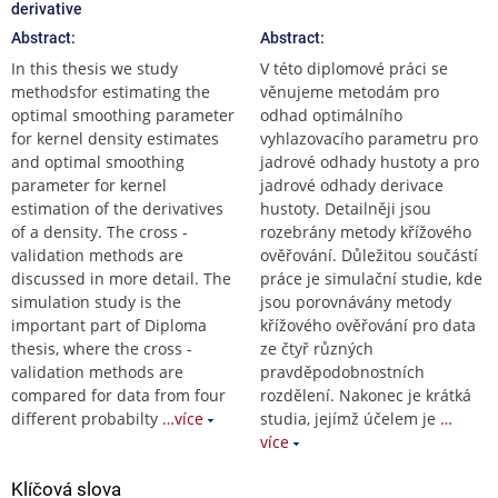
derivative
Abstract:
Abstract:
In this thesis we study
V této diplomové práci se
methodsfor estimating the
věnujeme metodám pro
optimal smoothing parameter
odhad optimálního
for kernel density estimates
vyhlazovacího parametru pro
and optimal smoothing
jadrové odhady hustoty a pro
parameter for kernel
jadrové odhady derivace
estimation of the derivatives
hustoty. Detailněji jsou
of a density. The cross -
rozebrány metody křížového
validation methods are
ověřování. Důležitou součástí
discussed in more detail. The
práce je simulační studie, kde
simulation study is the
jsou porovnávány metody
important part of Diploma
křížového ověřování pro data
thesis, where the cross -
ze čtyř různých
validation methods are
pravděpodobnostních
compared for data from four
rozdělení. Nakonec je krátká
different probabilty
…více
studia, jejímž účelem je
…
více
Klíčová slova