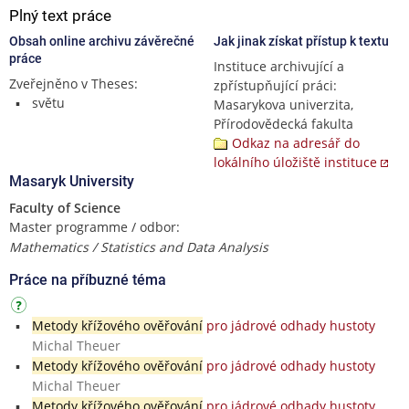
Plný text práce
Obsah online archivu závěrečné
Jak jinak získat přístup k textu
práce
Instituce archivující a
Zveřejněno v Theses:
zpřístupňující práci:
světu
Masarykova univerzita,
Přírodovědecká fakulta
Odkaz na adresář do
lokálního úložiště instituce
Masaryk University
Faculty of Science
Master programme / odbor:
Mathematics / Statistics and Data Analysis
Práce na příbuzné téma
Metody křížového ověřování
pro jádrové odhady hustoty
Michal Theuer
Metody křížového ověřování
pro jádrové odhady hustoty
Michal Theuer
Metody křížového ověřování
pro jádrové odhady hustoty