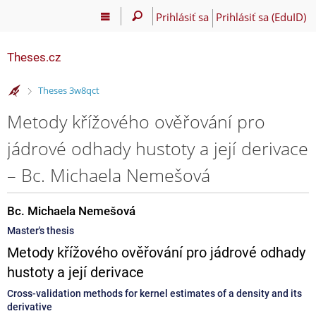
Prihlásiť sa
Prihlásiť sa (EduID)
Theses.cz
>
Theses 3w8qct
Metody křížového ověřování pro
jádrové odhady hustoty a její derivace
– Bc. Michaela Nemešová
Bc. Michaela Nemešová
Master's thesis
Metody křížového ověřování pro jádrové odhady
hustoty a její derivace
Cross-validation methods for kernel estimates of a density and its
derivative