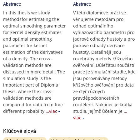
Abstract:
Abstract:
In this thesis we study
V této diplomové práci se
methodsfor estimating the
věnujeme metodám pro
optimal smoothing parameter
odhad optimálního
for kernel density estimates
vyhlazovacího parametru pro
and optimal smoothing
jadrové odhady hustoty a pro
parameter for kernel
jadrové odhady derivace
estimation of the derivatives
hustoty. Detailněji jsou
of a density. The cross -
rozebrány metody křížového
validation methods are
ověřování. Důležitou součástí
discussed in more detail. The
práce je simulační studie, kde
simulation study is the
jsou porovnávány metody
important part of Diploma
křížového ověřování pro data
thesis, where the cross -
ze čtyř různých
validation methods are
pravděpodobnostních
compared for data from four
rozdělení. Nakonec je krátká
different probabilty
…viac
studia, jejímž účelem je
…
viac
Kľúčové slová