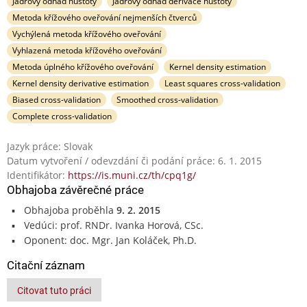
Jádrový odhad hustoty
Jádrový odhad derivace hustoty
Metoda křížového oveřování nejmenších čtverců
Vychýlená metoda křížového oveřování
Vyhlazená metoda křížového oveřování
Metoda úplného křížového oveřování
Kernel density estimation
Kernel density derivative estimation
Least squares cross-validation
Biased cross-validation
Smoothed cross-validation
Complete cross-validation
Jazyk práce: Slovak
Datum vytvoření / odevzdání či podání práce: 6. 1. 2015
Identifikátor:
https://is.muni.cz/th/cpq1g/
Obhajoba závěrečné práce
Obhajoba proběhla
9. 2. 2015
Vedúci: prof. RNDr. Ivanka Horová, CSc.
Oponent: doc. Mgr. Jan Koláček, Ph.D.
Citační záznam
Citovat tuto práci