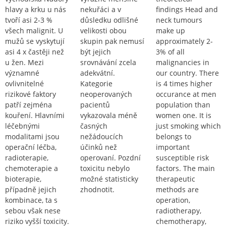
hlavy a krku u nás
nekuřáci a v
findings Head and
tvoří asi 2-3 %
důsledku odlišné
neck tumours
všech malignit. U
velikosti obou
make up
mužů se vyskytují
skupin pak nemusí
approximately 2-
asi 4 x častěji než
být jejich
3% of all
u žen. Mezi
srovnávání zcela
malignancies in
významné
adekvátní.
our country. There
ovlivnitelné
Kategorie
is 4 times higher
rizikové faktory
neoperovaných
occurance at men
patří zejména
pacientů
population than
kouření. Hlavními
vykazovala méně
women one. It is
léčebnými
časných
just smoking which
modalitami jsou
nežádoucích
belongs to
operační léčba,
účinků než
important
radioterapie,
operovaní. Pozdní
susceptible risk
chemoterapie a
toxicitu nebylo
factors. The main
bioterapie,
možné statisticky
therapeutic
případně jejich
zhodnotit.
methods are
kombinace, ta s
operation,
sebou však nese
radiotherapy,
riziko vyšší toxicity.
chemotherapy,