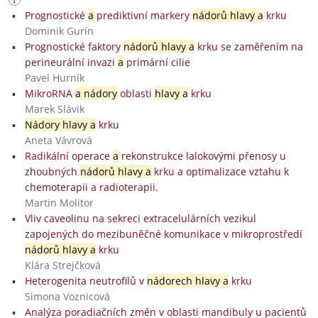
Prognostické
a
prediktivní markery
nádorů hlavy a
krku
Dominik Gurín
Prognostické faktory
nádorů hlavy a
krku se zaměřením na
perineurální invazi
a
primární cilie
Pavel Hurník
MikroRNA
a nádory
oblasti
hlavy a
krku
Marek Slávik
Nádory hlavy a
krku
Aneta Vávrová
Radikální operace
a
rekonstrukce lalokovými přenosy u
zhoubných
nádorů hlavy a
krku a optimalizace vztahu k
chemoterapii a radioterapii.
Martin Molitor
Vliv caveolinu na sekreci extracelulárních vezikul
zapojených do mezibuněčné komunikace v mikroprostředí
nádorů hlavy a
krku
Klára Strejčková
Heterogenita neutrofilů v
nádorech hlavy a
krku
Simona Voznicová
Analýza poradiačních změn v oblasti mandibuly u pacientů