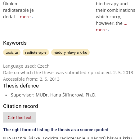
Úkolem
biotherapy and
radioterapie je
their combinations
dodat
…more
which carry,
however, the
…
more
Keywords
toxicita
radioterapie
nádory hlavy a krku
Language used: Czech
Date on which the thesis was submitted / produced: 2. 5. 2013
Accessible from:: 2. 5. 2013
Thesis defence
Supervisor: MUDr. Hana Šiffnerová, Ph.D.
Citation record
Cite this text
The right form of listing the thesis as a source quoted
NESEJTOVÁ, Šárka. Toxicita radioterapie u nádorů hlavy a krku.