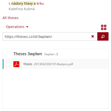
s
nádory hlavy a
krku
Kateřina Kubná
All theses
Operations
Fi
Theses 3wplwn
3wplwn
/2
thesis
20130423061014bakpra.pdf