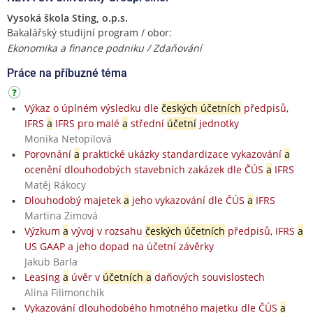
Vysoká škola Sting, o.p.s.
Bakalářský studijní program / obor:
Ekonomika a finance podniku / Zdaňování
Práce na příbuzné téma
Výkaz o úplném výsledku dle
českých účetních
předpisů,
IFRS
a
IFRS pro malé
a
střední
účetní
jednotky
Monika Netopilová
Porovnání
a
praktické ukázky standardizace vykazování
a
ocenění dlouhodobých stavebních zakázek dle ČÚS
a
IFRS
Matěj Rákocy
Dlouhodobý majetek
a
jeho vykazování dle ČÚS
a
IFRS
Martina Zimová
Výzkum
a
vývoj v rozsahu
českých účetních
předpisů, IFRS
a
US GAAP a jeho dopad na účetní závěrky
Jakub Barla
Leasing
a
úvěr v
účetních a
daňových souvislostech
Alina Filimonchik
Vykazování dlouhodobého hmotného majetku dle ČÚS
a