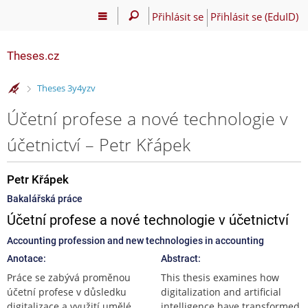
Přihlásit se
Přihlásit se (EduID)
Theses.cz
>
Theses 3y4yzv
Účetní profese a nové technologie v
účetnictví – Petr Křápek
Petr Křápek
Bakalářská práce
Účetní profese a nové technologie v účetnictví
Accounting profession and new technologies in accounting
Anotace:
Abstract:
Práce se zabývá proměnou
This thesis examines how
účetní profese v důsledku
digitalization and artificial
digitalizace a využití umělé
intelligence have transformed