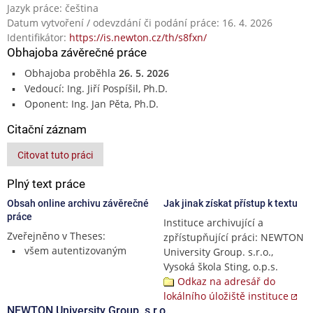
Jazyk práce: čeština
Datum vytvoření / odevzdání či podání práce: 16. 4. 2026
Identifikátor:
https://is.newton.cz/th/s8fxn/
Obhajoba závěrečné práce
Obhajoba proběhla
26. 5. 2026
Vedoucí: Ing. Jiří Pospíšil, Ph.D.
Oponent: Ing. Jan Pěta, Ph.D.
Citační záznam
Citovat tuto práci
Plný text práce
Obsah online archivu závěrečné
Jak jinak získat přístup k textu
práce
Instituce archivující a
Zveřejněno v Theses:
zpřístupňující práci: NEWTON
všem autentizovaným
University Group. s.r.o.,
Vysoká škola Sting, o.p.s.
Odkaz na adresář do
lokálního úložiště instituce
NEWTON University Group. s.r.o.