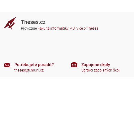
Theses.cz
Provozuje
Fakulta informatiky MU
,
Více o Theses
Potřebujete poradit?
Zapojené školy
theses@fi.muni.cz
Správci zapojených škol
Nápověda
Soukromí
Často kladené dotazy
Přístupnost
Zobrazit klasickou verzi