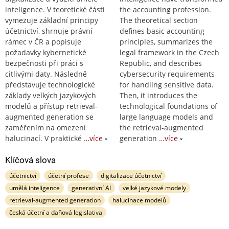
inteligence. V teoretické části
the accounting profession.
vymezuje základní principy
The theoretical section
účetnictví, shrnuje právní
defines basic accounting
rámec v ČR a popisuje
principles, summarizes the
požadavky kybernetické
legal framework in the Czech
bezpečnosti při práci s
Republic, and describes
citlivými daty. Následně
cybersecurity requirements
představuje technologické
for handling sensitive data.
základy velkých jazykových
Then, it introduces the
modelů a přístup retrieval-
technological foundations of
augmented generation se
large language models and
zaměřením na omezení
the retrieval-augmented
halucinací. V praktické
…více
generation
…více
Klíčová slova
účetnictví
účetní profese
digitalizace účetnictví
umělá inteligence
generativní AI
velké jazykové modely
retrieval-augmented generation
halucinace modelů
česká účetní a daňová legislativa