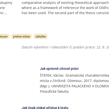
 skupiny
comparative analysis of existing theoretical approach
rie
where as a framework of reference the work of Oldři
ho
…
has been used. The second part of the thesis consist
ntivum
jména místa
záložka
Datum vytvoření / odevzdání či podání práce: 22. 8. 
Jak správně citovat práci
ŠTEFEK, Václav. Gramatická charakteristik
místa v čínštině. Olomouc, 2017. diplomov
(Mgr.). UNIVERZITA PALACKÉHO V OLOMOU
Filozofická fakulta
Jak jinak získat přístup k textu