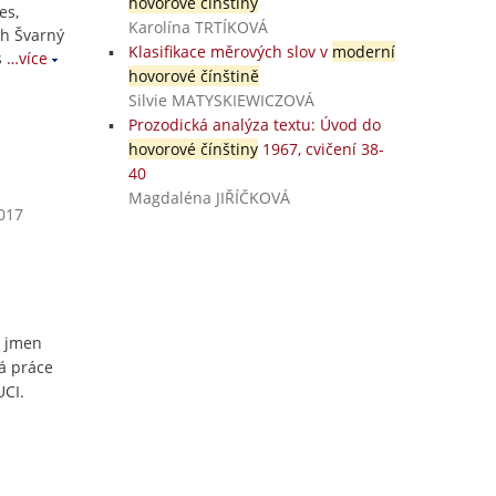
hovorové čínštiny
es,
Karolína TRTÍKOVÁ
ch Švarný
Klasifikace měrových slov v
moderní
s
…více
hovorové čínštině
Silvie MATYSKIEWICZOVÁ
Prozodická analýza textu: Úvod do
hovorové čínštiny
1967, cvičení 38-
40
Magdaléna JIŘÍČKOVÁ
2017
a jmen
á práce
CI.