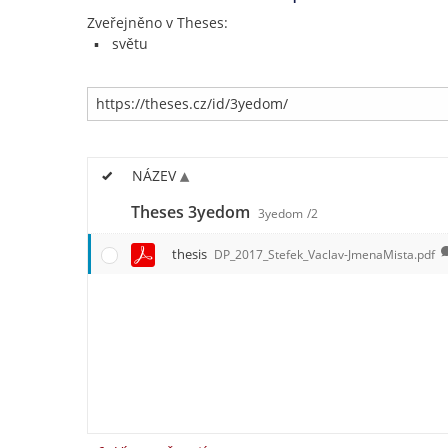
Zveřejněno v Theses:
světu
NÁZEV
Theses 3yedom
3yedom
/2
thesis
DP_2017_Stefek_Vaclav-JmenaMista.pdf