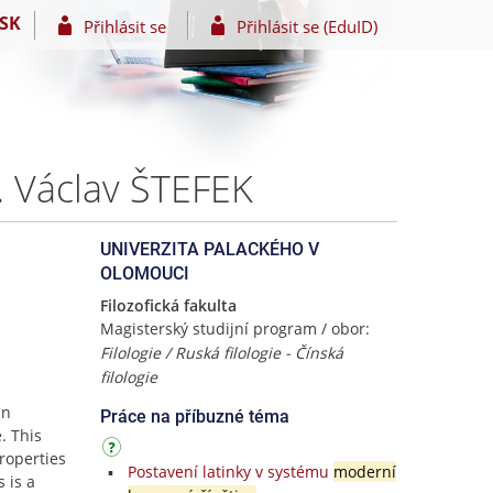
SK
Přihlásit se
Přihlásit se (EduID)
c. Václav ŠTEFEK
UNIVERZITA PALACKÉHO V
OLOMOUCI
Filozofická fakulta
Magisterský studijní program / obor:
Filologie / Ruská filologie - Čínská
filologie
un
Práce na příbuzné téma
. This
roperties
Postavení latinky v systému
moderní
 is a