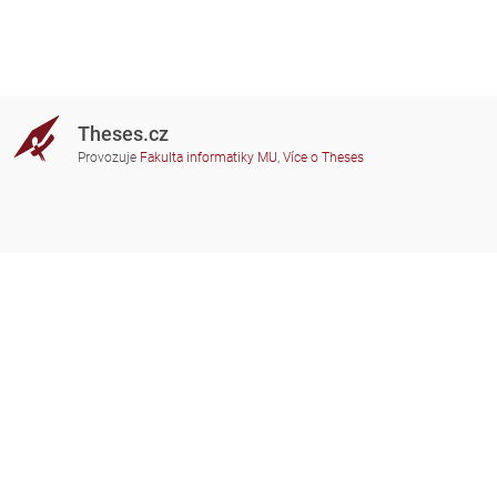
Theses.cz
Provozuje
Fakulta informatiky MU
,
Více o Theses
Potřebujete poradit?
Zapojené školy
theses@fi.muni.cz
Správci zapojených škol
Nápověda
Soukromí
Často kladené dotazy
Přístupnost
Zobrazit klasickou verzi