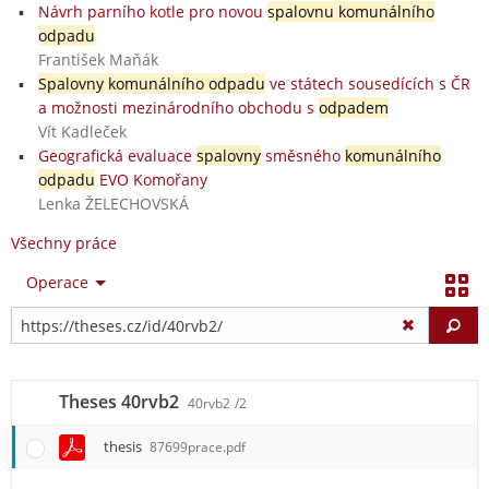
Návrh parního kotle pro novou
spalovnu komunálního
odpadu
František Maňák
Spalovny komunálního odpadu
ve státech sousedících s ČR
a možnosti mezinárodního obchodu s
odpadem
Vít Kadleček
Geografická evaluace
spalovny
směsného
komunálního
odpadu
EVO Komořany
Lenka ŽELECHOVSKÁ
Všechny práce
Operace
Vy
Theses 40rvb2
40rvb2
/2
thesis
87699prace.pdf