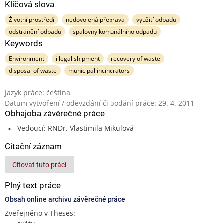
Klíčová slova
Životní prostředí
nedovolená přeprava
využití odpadů
odstranění odpadů
spalovny komunálního odpadu
Keywords
Environment
illegal shipment
recovery of waste
disposal of waste
municipal incinerators
Jazyk práce: čeština
Datum vytvoření / odevzdání či podání práce: 29. 4. 2011
Obhajoba závěrečné práce
Vedoucí: RNDr. Vlastimila Mikulová
Citační záznam
Citovat tuto práci
Plný text práce
Obsah online archivu závěrečné práce
Zveřejněno v Theses: