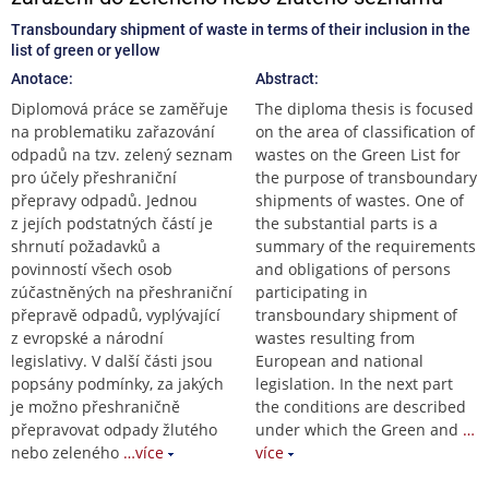
Transboundary shipment of waste in terms of their inclusion in the
list of green or yellow
Anotace:
Abstract:
Diplomová práce se zaměřuje
The diploma thesis is focused
na problematiku zařazování
on the area of classification of
odpadů na tzv. zelený seznam
wastes on the Green List for
pro účely přeshraniční
the purpose of transboundary
přepravy odpadů. Jednou
shipments of wastes. One of
z jejích podstatných částí je
the substantial parts is a
shrnutí požadavků a
summary of the requirements
povinností všech osob
and obligations of persons
zúčastněných na přeshraniční
participating in
přepravě odpadů, vyplývající
transboundary shipment of
z evropské a národní
wastes resulting from
legislativy. V další části jsou
European and national
popsány podmínky, za jakých
legislation. In the next part
je možno přeshraničně
the conditions are described
přepravovat odpady žlutého
under which the Green and
…
nebo zeleného
…více
více