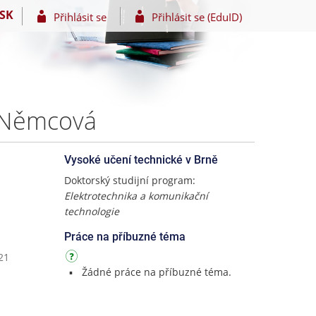
SK
Přihlásit se
Přihlásit se (EduID)
a Němcová
Vysoké učení technické v Brně
Doktorský studijní program:
Elektrotechnika a komunikační
technologie
Práce na příbuzné téma
21
Žádné práce na příbuzné téma.