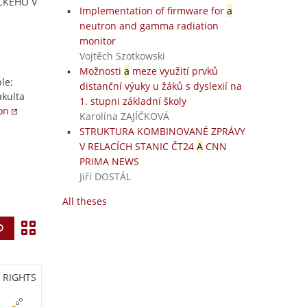
ACKÉHO V
Implementation of firmware for
a
neutron and gamma radiation
monitor
Vojtěch Szotkowski
Možnosti
a
meze využití prvků
le:
distanční výuky u žáků s dyslexií na
kulta
1. stupni základní školy
ion
Karolína ZAJÍČKOVÁ
STRUKTURA KOMBINOVANÉ ZPRÁVY
V RELACÍCH STANIC ČT24
A
CNN
PRIMA NEWS
Jiří DOSTÁL
All theses
V
Find
i
e
RIGHTS
w