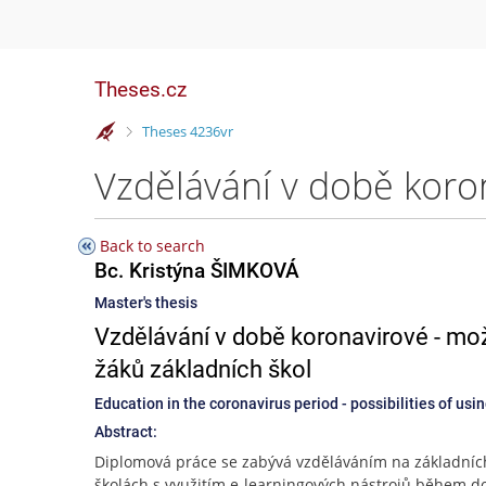
Theses.cz
>
Theses 4236vr
Back to search
Bc. Kristýna ŠIMKOVÁ
Master's thesis
Vzdělávání v době koronavirové - mož
žáků základních škol
Education in the coronavirus period - possibilities of usi
Abstract:
Diplomová práce se zabývá vzděláváním na základníc
školách s využitím e-learningových nástrojů během d