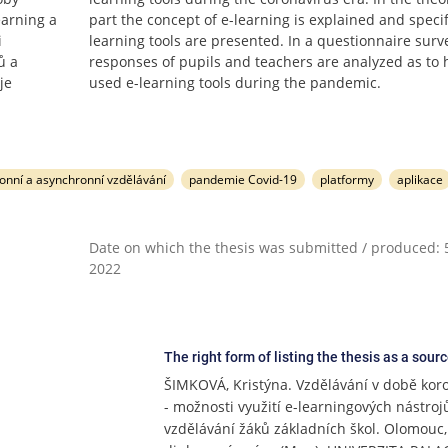
earning a
part the concept of e-learning is explained and specif
i
learning tools are presented. In a questionnaire surv
ů a
responses of pupils and teachers are analyzed as to
je
used e-learning tools during the pandemic.
onní a asynchronní vzdělávání
pandemie Covid-19
platformy
aplikace
Date on which the thesis was submitted / produced: 5
2022
The right form of listing the thesis as a sour
ŠIMKOVÁ, Kristýna. Vzdělávání v době kor
- možnosti využití e-learningových nástroj
vzdělávání žáků základních škol. Olomouc,