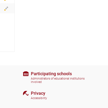
i
c
o
n
s
Participating schools
Administrators of educational institutions
involved
Privacy
Accessibility