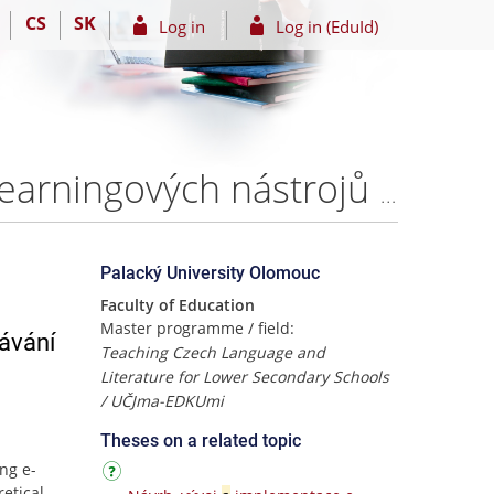
CS
SK
Log in
Log in (EduId)
Vzdělávání v době koronavirové - možnosti využití e-learningových nástrojů ve vzdělávání žáků základních škol – Bc. Kristýna ŠIMKOVÁ
Palacký University Olomouc
Faculty of Education
Master programme / field:
lávání
Teaching Czech Language and
Literature for Lower Secondary Schools
/ UČJma-EDKUmi
Theses on a related topic
ng e-
retical