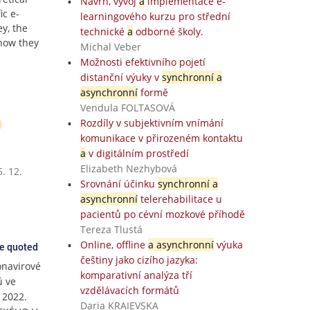
Návrh, vývoj
a
implementace e-
ic e-
learningového kurzu pro střední
ey, the
technické
a
odborné školy.
 how they
Michal Veber
Možnosti efektivního pojetí
distanční výuky v
synchronní a
asynchronní
formě
Vendula FOLTASOVÁ
Rozdíly v subjektivním vnímání
komunikace v přirozeném kontaktu
a
v digitálním prostředí
Elizabeth Nezhybová
. 12.
Srovnání účinku
synchronní a
asynchronní
telerehabilitace u
pacientů po cévní mozkové příhodě
Tereza Tlustá
Online, offline
a asynchronní
výuka
ce quoted
češtiny jako cizího jazyka:
onavirové
komparativní analýza tří
ů ve
vzdělávacích formátů
 2022.
Daria KRAIEVSKA