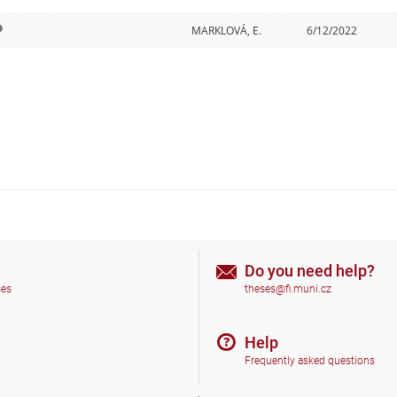
MARKLOVÁ, E.
6/12/2022
Do you need help?
ses
theses@fi.muni.cz
Help
Frequently asked questions