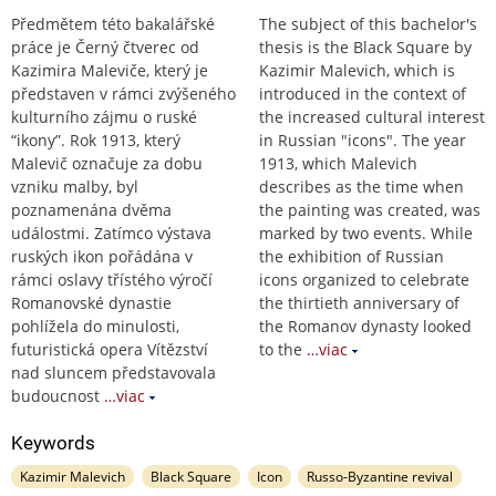
Předmětem této bakalářské
The subject of this bachelor's
práce je Černý čtverec od
thesis is the Black Square by
Kazimira Maleviče, který je
Kazimir Malevich, which is
představen v rámci zvýšeného
introduced in the context of
kulturního zájmu o ruské
the increased cultural interest
“ikony”. Rok 1913, který
in Russian "icons". The year
Malevič označuje za dobu
1913, which Malevich
vzniku malby, byl
describes as the time when
poznamenána dvěma
the painting was created, was
událostmi. Zatímco výstava
marked by two events. While
ruských ikon pořádána v
the exhibition of Russian
rámci oslavy třístého výročí
icons organized to celebrate
Romanovské dynastie
the thirtieth anniversary of
pohlížela do minulosti,
the Romanov dynasty looked
futuristická opera Vítězství
to the
…viac
nad sluncem představovala
budoucnost
…viac
Keywords
Kazimir Malevich
Black Square
Icon
Russo-Byzantine revival