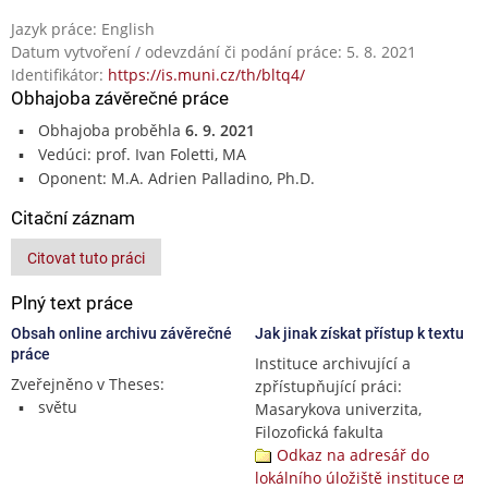
Jazyk práce: English
Datum vytvoření / odevzdání či podání práce: 5. 8. 2021
Identifikátor:
https://is.muni.cz/th/bltq4/
Obhajoba závěrečné práce
Obhajoba proběhla
6. 9. 2021
Vedúci: prof. Ivan Foletti, MA
Oponent: M.A. Adrien Palladino, Ph.D.
Citační záznam
Citovat tuto práci
Plný text práce
Obsah online archivu závěrečné
Jak jinak získat přístup k textu
práce
Instituce archivující a
Zveřejněno v Theses:
zpřístupňující práci:
světu
Masarykova univerzita,
Filozofická fakulta
Odkaz na adresář do
lokálního úložiště instituce