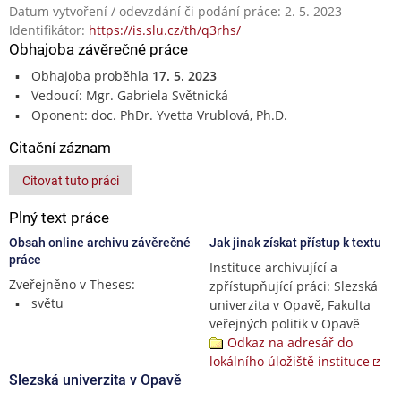
Datum vytvoření / odevzdání či podání práce: 2. 5. 2023
Identifikátor:
https://is.slu.cz/th/q3rhs/
Obhajoba závěrečné práce
Obhajoba proběhla
17. 5. 2023
Vedoucí: Mgr. Gabriela Světnická
Oponent: doc. PhDr. Yvetta Vrublová, Ph.D.
Citační záznam
Citovat tuto práci
Plný text práce
Obsah online archivu závěrečné
Jak jinak získat přístup k textu
práce
Instituce archivující a
Zveřejněno v Theses:
zpřístupňující práci: Slezská
světu
univerzita v Opavě, Fakulta
veřejných politik v Opavě
Odkaz na adresář do
lokálního úložiště instituce
Slezská univerzita v Opavě