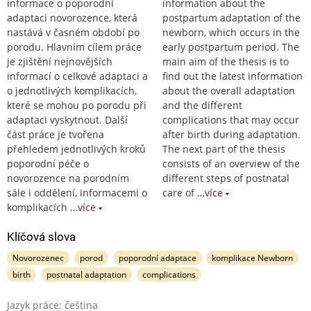
informace o poporodní
information about the
adaptaci novorozence, která
postpartum adaptation of the
nastává v časném období po
newborn, which occurs in the
porodu. Hlavním cílem práce
early postpartum period. The
je zjištění nejnovějších
main aim of the thesis is to
informací o celkové adaptaci a
find out the latest information
o jednotlivých komplikacích,
about the overall adaptation
které se mohou po porodu při
and the different
adaptaci vyskytnout. Další
complications that may occur
část práce je tvořena
after birth during adaptation.
přehledem jednotlivých kroků
The next part of the thesis
poporodní péče o
consists of an overview of the
novorozence na porodním
different steps of postnatal
sále i oddělení, informacemi o
care of
…více
komplikacích
…více
Klíčová slova
Novorozenec
porod
poporodní adaptace
komplikace Newborn
birth
postnatal adaptation
complications
Jazyk práce: čeština