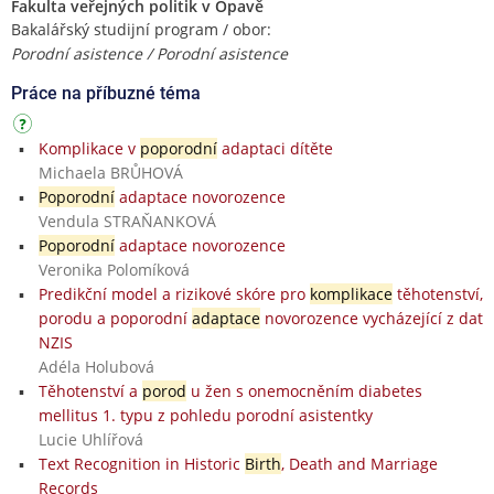
Fakulta veřejných politik v Opavě
Bakalářský studijní program / obor:
Porodní asistence / Porodní asistence
Práce na příbuzné téma
Komplikace v
poporodní
adaptaci dítěte
Michaela BRŮHOVÁ
Poporodní
adaptace novorozence
Vendula STRAŇANKOVÁ
Poporodní
adaptace novorozence
Veronika Polomíková
Predikční model a rizikové skóre pro
komplikace
těhotenství,
porodu a poporodní
adaptace
novorozence vycházející z dat
NZIS
Adéla Holubová
Těhotenství a
porod
u žen s onemocněním diabetes
mellitus 1. typu z pohledu porodní asistentky
Lucie Uhlířová
Text Recognition in Historic
Birth
, Death and Marriage
Records