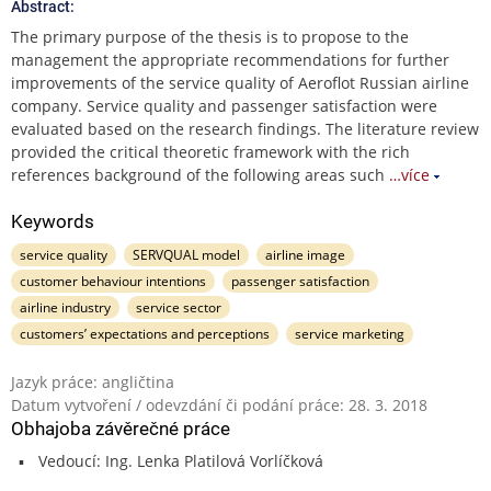
Abstract:
The primary purpose of the thesis is to propose to the
management the appropriate recommendations for further
improvements of the service quality of Aeroflot Russian airline
company. Service quality and passenger satisfaction were
evaluated based on the research findings. The literature review
provided the critical theoretic framework with the rich
references background of the following areas such
…více
Keywords
service quality
SERVQUAL model
airline image
customer behaviour intentions
passenger satisfaction
airline industry
service sector
customers’ expectations and perceptions
service marketing
Jazyk práce: angličtina
Datum vytvoření / odevzdání či podání práce: 28. 3. 2018
Obhajoba závěrečné práce
Vedoucí: Ing. Lenka Platilová Vorlíčková