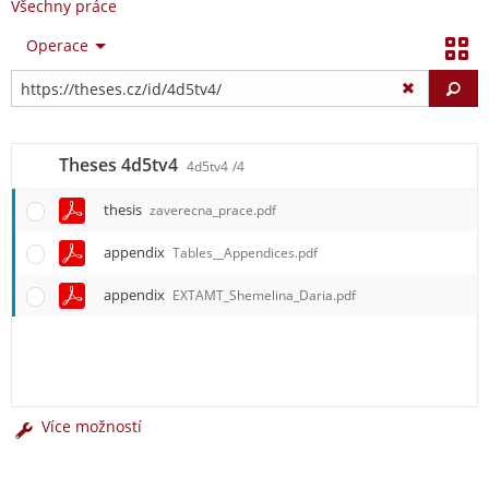
Všechny práce
Operace
Vy
Theses 4d5tv4
4d5tv4
/4
thesis
zaverecna_prace.pdf
appendix
Tables__Appendices.pdf
appendix
EXTAMT_Shemelina_Daria.pdf
Více možností