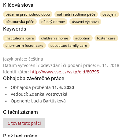
Klíčová slova
péče na přechodnou dobu
náhradní rodinná péče
osvojení
pěstounská péče
dětský domov
ústavní výchova
Keywords
institutional care
children's home
adoption
foster care
short-term foster care
substitute family care
Jazyk práce: čeština
Datum vytvoření / odevzdání či podání práce: 6. 11. 2018
Identifikátor:
http://www.vse.cz/vskp/eid/80795
Obhajoba závěrečné práce
Obhajoba proběhla
11. 6. 2020
Vedoucí: Zdenka Vostrovská
Oponent: Lucia Bartůsková
Citační záznam
Citovat tuto práci
Plný text práce