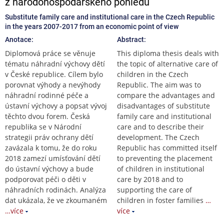
z národohospodářského pohledu
Substitute family care and institutional care in the Czech Republic
in the years 2007-2017 from an economic point of view
Anotace:
Abstract:
Diplomová práce se věnuje
This diploma thesis deals with
tématu náhradní výchovy dětí
the topic of alternative care of
v České republice. Cílem bylo
children in the Czech
porovnat výhody a nevýhody
Republic. The aim was to
náhradní rodinné péče a
compare the advantages and
ústavní výchovy a popsat vývoj
disadvantages of substitute
těchto dvou forem. Česká
family care and institutional
republika se v Národní
care and to describe their
strategii práv ochrany dětí
development. The Czech
zavázala k tomu, že do roku
Republic has committed itself
2018 zamezí umísťování dětí
to preventing the placement
do ústavní výchovy a bude
of children in institutional
podporovat péči o děti v
care by 2018 and to
náhradních rodinách. Analýza
supporting the care of
dat ukázala, že ve zkoumaném
children in foster families
…
…více
více