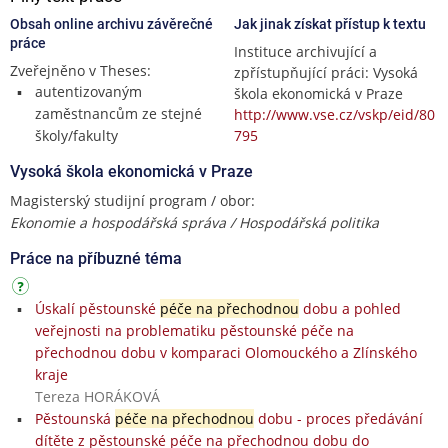
Obsah online archivu závěrečné
Jak jinak získat přístup k textu
práce
Instituce archivující a
Zveřejněno v Theses:
zpřístupňující práci: Vysoká
autentizovaným
škola ekonomická v Praze
zaměstnancům ze stejné
http://www.vse.cz/vskp/eid/80
školy/fakulty
795
Vysoká škola ekonomická v Praze
Magisterský studijní program / obor:
Ekonomie a hospodářská správa / Hospodářská politika
Práce na příbuzné téma
Úskalí pěstounské
péče na přechodnou
dobu a pohled
veřejnosti na problematiku pěstounské péče na
přechodnou dobu v komparaci Olomouckého a Zlínského
kraje
Tereza HORÁKOVÁ
Pěstounská
péče na přechodnou
dobu - proces předávání
dítěte z pěstounské péče na přechodnou dobu do