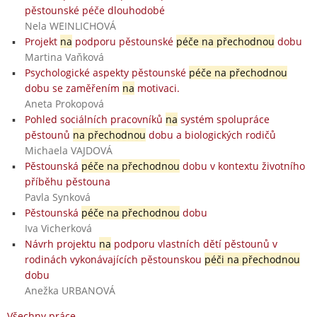
pěstounské péče dlouhodobé
Nela WEINLICHOVÁ
Projekt
na
podporu pěstounské
péče na přechodnou
dobu
Martina Vaňková
Psychologické aspekty pěstounské
péče na přechodnou
dobu se zaměřením
na
motivaci.
Aneta Prokopová
Pohled sociálních pracovníků
na
systém spolupráce
pěstounů
na přechodnou
dobu a biologických rodičů
Michaela VAJDOVÁ
Pěstounská
péče na přechodnou
dobu v kontextu životního
příběhu pěstouna
Pavla Synková
Pěstounská
péče na přechodnou
dobu
Iva Vicherková
Návrh projektu
na
podporu vlastních dětí pěstounů v
rodinách vykonávajících pěstounskou
péči na přechodnou
dobu
Anežka URBANOVÁ
Všechny práce