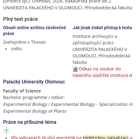
(Drosera sp.). Olomouc, 2026. bakalářská práce (Bc.).
UNIVERZITA PALACKÉHO V OLOMOUCI. Přírodovědecká fakulta
Plný text práce
Obsah online archivu závěrečné
Jak jinak získat přístup k textu
práce
Instituce archivující a
Zveřejněno v Theses:
zpřístupňující práci:
světu
UNIVERZITA PALACKÉHO V
OLOMOUCI, Přírodovědecká
fakulta
Odkaz na soubor do
lokálního úložiště instituce
Palacký University Olomouc
Faculty of Science
Bachelor programme / odbor:
Experimental Biology / Experimental Biology - Specialization in
Experimental Biology of Plants
Práce na příbuzné téma
Vliv vybraných druhů anestetik na
elektrickou signalizaci
u