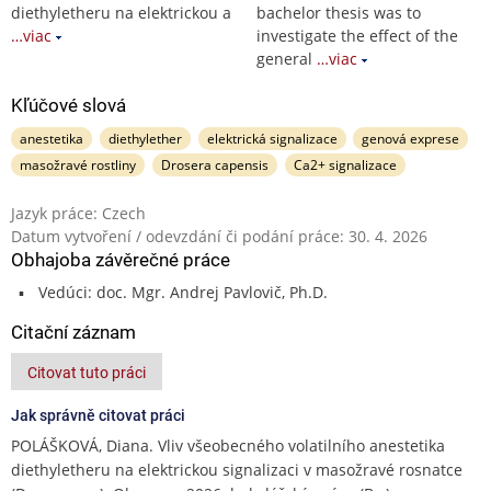
diethyletheru na elektrickou a
bachelor thesis was to
…viac
investigate the effect of the
general
…viac
Kľúčové slová
anestetika
diethylether
elektrická signalizace
genová exprese
masožravé rostliny
Drosera capensis
Ca2+ signalizace
Jazyk práce: Czech
Datum vytvoření / odevzdání či podání práce: 30. 4. 2026
Obhajoba závěrečné práce
Vedúci: doc. Mgr. Andrej Pavlovič, Ph.D.
Citační záznam
Citovat tuto práci
Jak správně citovat práci
POLÁŠKOVÁ, Diana. Vliv všeobecného volatilního anestetika
diethyletheru na elektrickou signalizaci v masožravé rosnatce