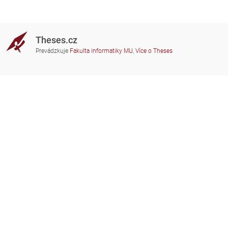
Theses.cz
Prevádzkuje
Fakulta informatiky MU
,
Více o Theses
Potrebujete poradiť?
Zapojené školy
theses@fi.muni.cz
Správcovia zapojených škôl
Nápoveda
Súkromie
Často kladené dotazy
Přístupnost
Zobrazit klasickou verzi