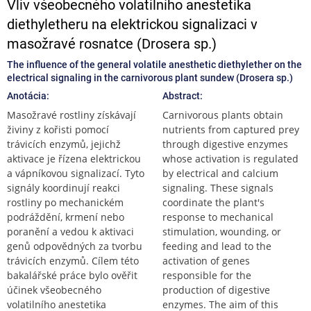
Vliv všeobecného volatilního anestetika
diethyletheru na elektrickou signalizaci v
masožravé rosnatce (Drosera sp.)
The influence of the general volatile anesthetic diethylether on the
electrical signaling in the carnivorous plant sundew (Drosera sp.)
Anotácia:
Abstract:
Masožravé rostliny získávají
Carnivorous plants obtain
živiny z kořisti pomocí
nutrients from captured prey
trávicích enzymů, jejichž
through digestive enzymes
aktivace je řízena elektrickou
whose activation is regulated
a vápníkovou signalizací. Tyto
by electrical and calcium
signály koordinují reakci
signaling. These signals
rostliny po mechanickém
coordinate the plant's
podráždění, krmení nebo
response to mechanical
poranění a vedou k aktivaci
stimulation, wounding, or
genů odpovědných za tvorbu
feeding and lead to the
trávicích enzymů. Cílem této
activation of genes
bakalářské práce bylo ověřit
responsible for the
účinek všeobecného
production of digestive
volatilního anestetika
enzymes. The aim of this