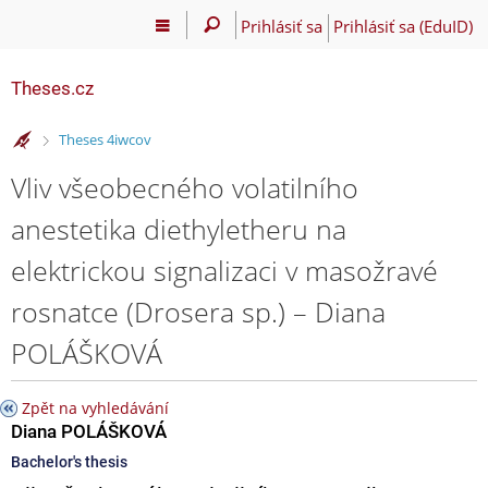
Prihlásiť sa
Prihlásiť sa (EduID)
Theses.cz
>
Theses 4iwcov
Vliv všeobecného volatilního
anestetika diethyletheru na
elektrickou signalizaci v masožravé
rosnatce (Drosera sp.) – Diana
POLÁŠKOVÁ
Zpět na vyhledávání
Diana POLÁŠKOVÁ
Bachelor's thesis