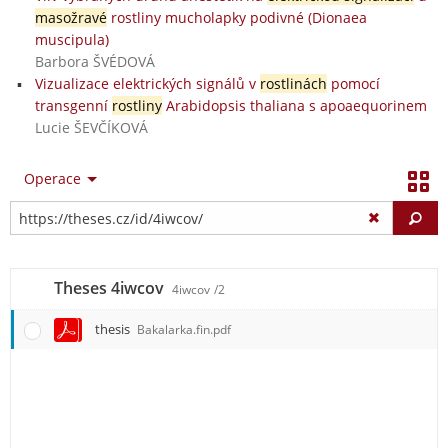
masožravé
rostliny mucholapky podivné (Dionaea
muscipula)
Barbora ŠVÉDOVÁ
Vizualizace elektrických signálů v
rostlinách
pomocí
transgenní
rostliny
Arabidopsis thaliana s apoaequorinem
Lucie ŠEVČÍKOVÁ
Operace
Vy
Theses 4iwcov
4iwcov
/2
thesis
Bakalarka.fin.pdf