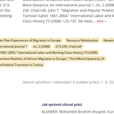
): 213-
Black Diaspora: An International Journal 1, no. 2 (2008
 in the
230. Chalcraft, John T. "Migration and Popular Protest
Working-
Tunisian Sahel, 1861-2004." International Labor and 
Class History 73 (2008): 125-147. De Haas,
…více
ir Past Experiences of Migration in Europe
Resource Mobilization
Networ
ernational Journal 1
no. 2 (2008)
213-230. Chalcraft
1861-2004." International Labor and Working-Class History 73 (2008)
enient Realities of African Migration to Europe." Third World Quarterly 29
 Political Transition in Tunisia
Datum vytvoření / odevzdání či podání práce: 1. 8. 20
Jak správně citovat práci
ALSHERIF, Mohamed Ibrahim Alsayed. Eu