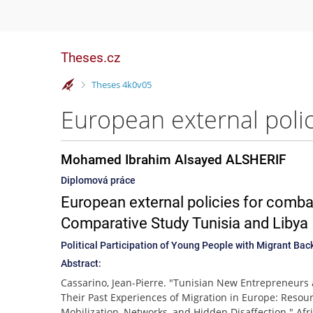
Theses.cz
>
Theses 4k0v05
Mohamed Ibrahim Alsayed ALSHERIF
Diplomová práce
European external policies for combat
Comparative Study Tunisia and Libya
Political Participation of Young People with Migrant Bac
Abstract:
Cassarino, Jean-Pierre. "Tunisian New Entrepreneurs
Their Past Experiences of Migration in Europe: Resou
Mobilization, Networks, and Hidden Disaffection." Afr