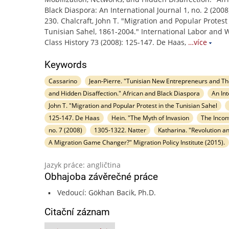
Black Diaspora: An International Journal 1, no. 2 (2008
230. Chalcraft, John T. "Migration and Popular Protest
Tunisian Sahel, 1861-2004." International Labor and 
Class History 73 (2008): 125-147. De Haas,
…více
Keywords
Cassarino
Jean-Pierre. "Tunisian New Entrepreneurs and The
and Hidden Disaffection." African and Black Diaspora
An Int
John T. "Migration and Popular Protest in the Tunisian Sahel
125-147. De Haas
Hein. "The Myth of Invasion
The Inconv
no. 7 (2008)
1305-1322. Natter
Katharina. "Revolution and
A Migration Game Changer?" Migration Policy Institute (2015).
Jazyk práce: angličtina
Obhajoba závěrečné práce
Vedoucí: Gökhan Bacik, Ph.D.
Citační záznam