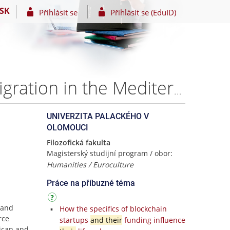
SK
Přihlásit se
Přihlásit se (EduID)
European external policies for combating irregular migration in the Mediterranean: Comparative Study Tunisia and Libya – Mohamed Ibrahim Alsayed ALSHERIF
UNIVERZITA PALACKÉHO V
OLOMOUCI
Filozofická fakulta
Magisterský studijní program / obor:
Humanities / Euroculture
Práce na příbuzné téma
 and
How the specifics of blockchain
rce
startups
and their
funding influence
rican and