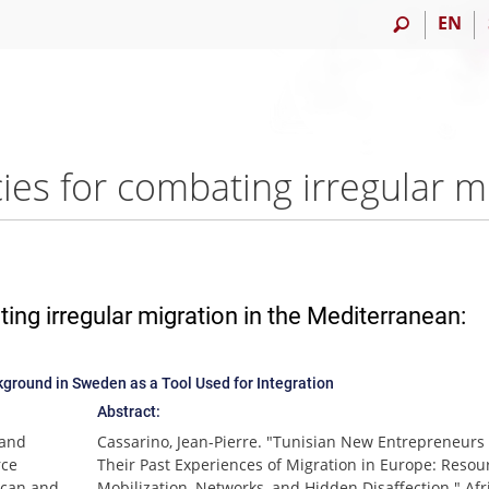
EN
ing irregular migration in the Mediterranean:
kground in Sweden as a Tool Used for Integration
Abstract:
 and
Cassarino, Jean-Pierre. "Tunisian New Entrepreneurs
rce
Their Past Experiences of Migration in Europe: Resou
ican and
Mobilization, Networks, and Hidden Disaffection." Af