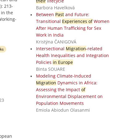
their
lifecycle
): 213-
Barbora Havelková
 in the
Between
Past
and Future:
Working-
Transitional
Experiences of
Women
After Human Trafficking for Sex
Work in India
Kristýna ČANIGOVÁ
Intersectional
Migration
-related
ks
Health Inequalities and Integration
Policies
in Europe
Binta SOUARE
Modeling Climate-Induced
Migration
Dynamics in Africa:
Assessing the Impact
of
Environmental Displacement on
23
Population Movements
Emiola Abiodun Olasanmi
ropean