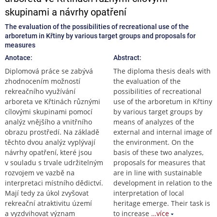
skupinami a návrhy opatření
The evaluation of the possibilities of recreational use of the
arboretum in Křtiny by various target groups and proposals for
measures
Anotace:
Abstract:
Diplomová práce se zabývá
The diploma thesis deals with
zhodnocením možností
the evaluation of the
rekreačního využívání
possibilities of recreational
arboreta ve Křtinách různými
use of the arboretum in Křtiny
cílovými skupinami pomocí
by various target groups by
analýz vnějšího a vnitřního
means of analyzes of the
obrazu prostředí. Na základě
external and internal image of
těchto dvou analýz vyplývají
the environment. On the
návrhy opatření, které jsou
basis of these two analyzes,
v souladu s trvale udržitelným
proposals for measures that
rozvojem ve vazbě na
are in line with sustainable
interpretaci místního dědictví.
development in relation to the
Mají tedy za úkol zvyšovat
interpretation of local
rekreační atraktivitu území
heritage emerge. Their task is
a vyzdvihovat význam
to increase
…více