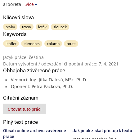
arboreta
…více
Klíčová slova
prvky
trasa
leták
sloupek
Keywords
leaflet
elements
column
route
Jazyk práce: čeština
Datum vytvoření / odevzdání či podání práce: 7. 4. 2021
Obhajoba závěrečné práce
Vedoucí: Ing. Jitka Fialová, MSc. Ph.D.
Oponent: Petra Packová, Ph.D.
Citační záznam
Citovat tuto práci
Plný text práce
Obsah online archivu závěrečné
Jak jinak získat přístup k textu
práce