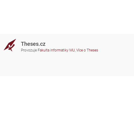
Theses.cz
Provozuje
Fakulta informatiky MU
,
Více o Theses
Potřebujete poradit?
Zapojené školy
theses@fi.muni.cz
Správci zapojených škol
Nápověda
Soukromí
Často kladené dotazy
Přístupnost
Zobrazit klasickou verzi