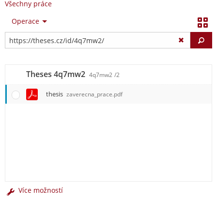
Všechny práce
Operace
Vy
Theses 4q7mw2
4q7mw2
/2
thesis
zaverecna_prace.pdf
Více možností