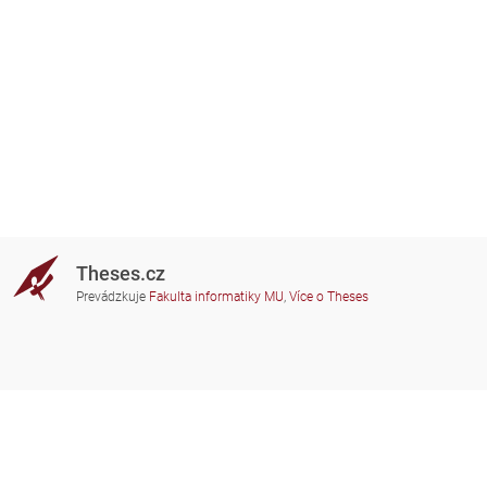
Theses.cz
Prevádzkuje
Fakulta informatiky MU
,
Více o Theses
Potrebujete poradiť?
Zapojené školy
theses@fi.muni.cz
Správcovia zapojených škôl