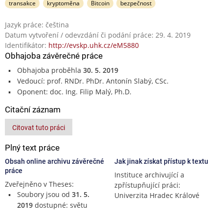
transakce
kryptoměna
Bitcoin
bezpečnost
Jazyk práce: čeština
Datum vytvoření / odevzdání či podání práce: 29. 4. 2019
Identifikátor:
http://evskp.uhk.cz/eM5880
Obhajoba závěrečné práce
Obhajoba proběhla
30. 5. 2019
Vedoucí: prof. RNDr. PhDr. Antonín Slabý, CSc.
Oponent: doc. Ing. Filip Malý, Ph.D.
Citační záznam
Citovat tuto práci
Plný text práce
Obsah online archivu závěrečné
Jak jinak získat přístup k textu
práce
Instituce archivující a
Zveřejněno v Theses:
zpřístupňující práci:
Soubory jsou od
31. 5.
Univerzita Hradec Králové
2019
dostupné: světu