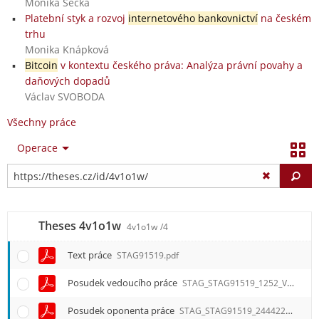
Monika Secká
Platební styk a rozvoj
internetového bankovnictví
na českém
trhu
Monika Knápková
Bitcoin
v kontextu českého práva: Analýza právní povahy a
daňových dopadů
Václav SVOBODA
Všechny práce
Operace
Vy
Theses 4v1o1w
4v1o1w
/4
Text práce
STAG91519.pdf
Posudek vedoucího práce
STAG_STAG91519_1252_V.pdf
Posudek oponenta práce
STAG_STAG91519_244422_O.pdf