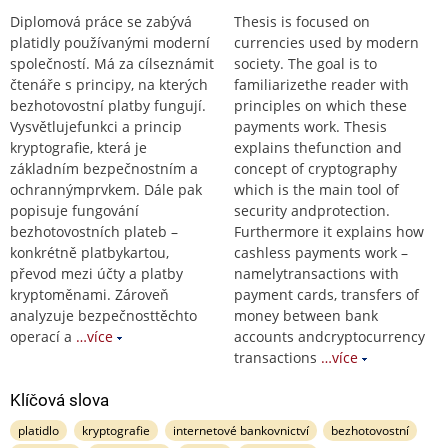
Diplomová práce se zabývá
Thesis is focused on
platidly používanými moderní
currencies used by modern
společností. Má za cílseznámit
society. The goal is to
čtenáře s principy, na kterých
familiarizethe reader with
bezhotovostní platby fungují.
principles on which these
Vysvětlujefunkci a princip
payments work. Thesis
kryptografie, která je
explains thefunction and
základním bezpečnostním a
concept of cryptography
ochrannýmprvkem. Dále pak
which is the main tool of
popisuje fungování
security andprotection.
bezhotovostních plateb –
Furthermore it explains how
konkrétně platbykartou,
cashless payments work –
převod mezi účty a platby
namelytransactions with
kryptoměnami. Zároveň
payment cards, transfers of
analyzuje bezpečnosttěchto
money between bank
operací a
…více
accounts andcryptocurrency
transactions
…více
Klíčová slova
platidlo
kryptografie
internetové bankovnictví
bezhotovostní