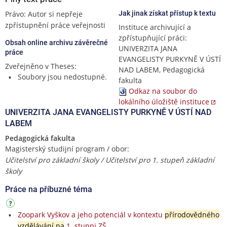
Právo: Autor si nepřeje
Jak jinak získat přístup k textu
zpřístupnění práce veřejnosti
Instituce archivující a
zpřístupňující práci:
Obsah online archivu závěrečné
UNIVERZITA JANA
práce
EVANGELISTY PURKYNĚ V ÚSTÍ
Zveřejněno v Theses:
NAD LABEM, Pedagogická
Soubory jsou nedostupné.
fakulta
Odkaz na soubor do
lokálního úložiště instituce
UNIVERZITA JANA EVANGELISTY PURKYNĚ V ÚSTÍ NAD
LABEM
Pedagogická fakulta
Magisterský studijní program / obor:
Učitelství pro základní školy / Učitelství pro 1. stupeň základní
školy
Práce na příbuzné téma
Zoopark Vyškov a jeho potenciál v kontextu
přírodovědného
vzdělávání na
1. stupni ZŠ