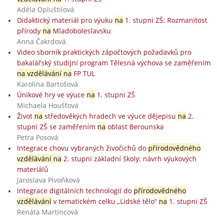
Adéla Opluštilová
Didaktický materiál pro výuku
na
1. stupni ZŠ: Rozmanitost
přírody
na
Mladoboleslavsku
Anna Čakrdová
Video sborník praktických zápočtových požadavků pro
bakalářský studijní program Tělesná výchova se zaměřením
na vzdělávání na
FP TUL
Karolína Bartošová
Únikové hry ve výuce
na
1. stupni ZŠ
Michaela Houšťová
Život
na
středověkých hradech ve výuce dějepisu
na
2.
stupni ZŠ se zaměřením
na
oblast Berounska
Petra Posová
Integrace chovu vybraných živočichů do
přírodovědného
vzdělávání na
2. stupni základní školy: návrh výukových
materiálů
Jaroslava Pivoňková
Integrace digitálních technologií do
přírodovědného
vzdělávání
v tematickém celku „Lidské tělo“
na
1. stupni ZŠ
Renáta Martincová