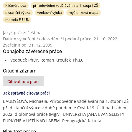
Klíčová slova
přírodovědné vzdělávání na 1. stupni ZŠ
distanční výuka
venkovní výuka
myšlenková mapa
metoda E-U-R.
Jazyk práce: čeština
Datum vytvoření / odevzdání či podání práce: 21. 10. 2022
Zveřejnit od: 31. 12. 2999
Obhajoba závěrečné práce
Vedoucí: PhDr. Roman Kroufek, Ph.D.
Citační záznam
Citovat tuto práci
Jak správně citovat práci
BAUDYŠOVÁ, Michaela. Přírodovědné vzdělávání na 1. stupni ZŠ
při distanční výuce v době pandemie Covid-19. Ústí nad Labem,
2022. diplomová práce (Mgr.). UNIVERZITA JANA EVANGELISTY
PURKYNĚ V ÚSTÍ NAD LABEM. Pedagogická fakulta
Plný text práce