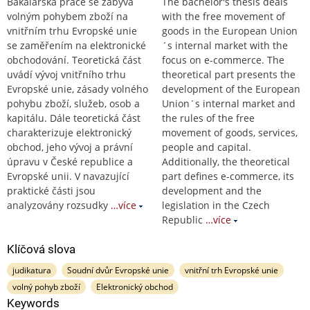
Bakalářská práce se zabývá
The bachelor's thesis deals
volným pohybem zboží na
with the free movement of
vnitřním trhu Evropské unie
goods in the European Union
se zaměřením na elektronické
´s internal market with the
obchodování. Teoretická část
focus on e-commerce. The
uvádí vývoj vnitřního trhu
theoretical part presents the
Evropské unie, zásady volného
development of the European
pohybu zboží, služeb, osob a
Union´s internal market and
kapitálu. Dále teoretická část
the rules of the free
charakterizuje elektronický
movement of goods, services,
obchod, jeho vývoj a právní
people and capital.
úpravu v České republice a
Additionally, the theoretical
Evropské unii. V navazující
part defines e-commerce, its
praktické části jsou
development and the
analyzovány rozsudky
…více
legislation in the Czech
Republic
…více
Klíčová slova
judikatura
Soudní dvůr Evropské unie
vnitřní trh Evropské unie
volný pohyb zboží
Elektronický obchod
Keywords