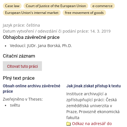
Case law
Court of Justice of the European Union
e-commerce
European Union's internal market
free movement of goods
Jazyk práce: čeština
Datum vytvoření / odevzdání či podání práce: 14. 3. 2019
Obhajoba závěrečné práce
Vedoucí: JUDr. Jana Borská, Ph.D.
Citační záznam
Citovat tuto práci
Plný text práce
Obsah online archivu závěrečné
Jak jinak získat přístup k textu
práce
Instituce archivující a
Zveřejněno v Theses:
zpřístupňující práci: Česká
světu
zemědělská univerzita v
Praze, Provozně ekonomická
fakulta
Odkaz na adresář do