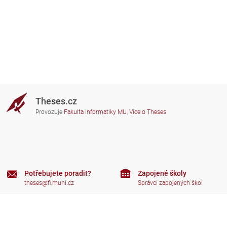
Theses.cz
Provozuje
Fakulta informatiky MU
,
Více o Theses
Potřebujete poradit?
Zapojené školy
theses@fi.muni.cz
Správci zapojených škol
Nápověda
Soukromí
Často kladené dotazy
Přístupnost