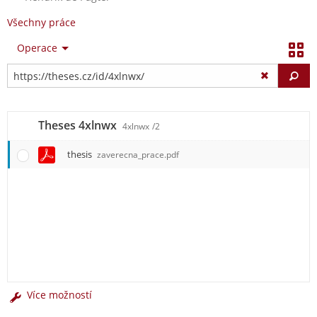
Všechny práce
Operace
Vy
Theses 4xlnwx
4xlnwx
/2
thesis
zaverecna_prace.pdf
Více možností