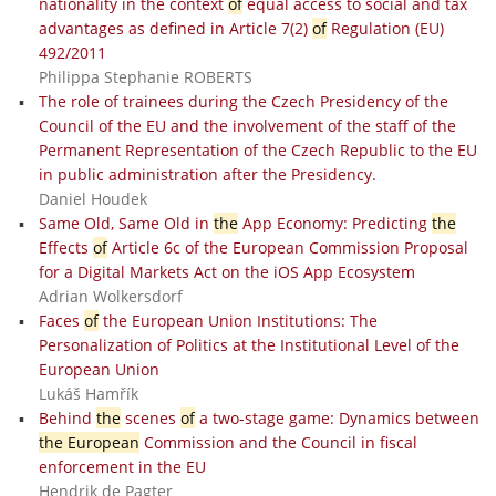
nationality in the context
of
equal access to social and tax
advantages as defined in Article 7(2)
of
Regulation (EU)
492/2011
Philippa Stephanie ROBERTS
The role of trainees during the Czech Presidency of the
Council of the EU and the involvement of the staff of the
Permanent Representation of the Czech Republic to the EU
in public administration after the Presidency.
Daniel Houdek
Same Old, Same Old in
the
App Economy: Predicting
the
Effects
of
Article 6c of the European Commission Proposal
for a Digital Markets Act on the iOS App Ecosystem
Adrian Wolkersdorf
Faces
of
the European Union Institutions: The
Personalization of Politics at the Institutional Level of the
European Union
Lukáš Hamřík
Behind
the
scenes
of
a two-stage game: Dynamics between
the European
Commission and the Council in fiscal
enforcement in the EU
Hendrik de Pagter