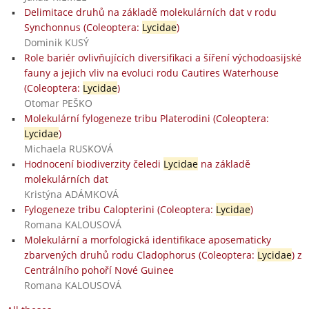
Delimitace druhů na základě molekulárních dat v rodu
Synchonnus (Coleoptera:
Lycidae
)
Dominik KUSÝ
Role bariér ovlivňujících diversifikaci a šíření východoasijské
fauny a jejich vliv na evoluci rodu Cautires Waterhouse
(Coleoptera:
Lycidae
)
Otomar PEŠKO
Molekulární fylogeneze tribu Platerodini (Coleoptera:
Lycidae
)
Michaela RUSKOVÁ
Hodnocení biodiverzity čeledi
Lycidae
na základě
molekulárních dat
Kristýna ADÁMKOVÁ
Fylogeneze tribu Calopterini (Coleoptera:
Lycidae
)
Romana KALOUSOVÁ
Molekulární a morfologická identifikace aposematicky
zbarvených druhů rodu Cladophorus (Coleoptera:
Lycidae
) z
Centrálního pohoří Nové Guinee
Romana KALOUSOVÁ