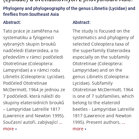
Phylogeny and phylogeography of the genus Libnetis (Lycidae) and
fireflies from Southeast Asia
Abstract:
Abstract:
Tato práce je zaměřena na
The study is focused on the
systematiku a fylogenezi
systematics and phylogeny of
vybraných skupin brouků
selected Coleoptera taxa of
nadčeledi Elateroidea, a to
the superfamily Elateroidea
především v rámci podčeledi
especially on the subfamily
Ototretinae (Coleoptera:
Ototretinae (Coleoptera:
Lampyridae) a v rámci rodu
Lampyridae) and on the
Libnetis (Coleoptera: Lycidae).
genus Libnetis (Coleoptera:
Podčeleď Ototretinae
Lycidae). Subfamily
McDermott, 1964 je jednou ze
Ototretinae McDermott, 1964
7 podčeledí, která náleží do
is one of 7 subfamilies, which
skupiny elateroidních brouků
belong to the elateroid
– Lampyridae Latreille 1817
beetles - Lampyridae Latreille
(Lawrence and Newton 1995).
1817 (Lawrence and Newton
Současní autoři, zabývající
…
1995). Present authors,
…
more
more