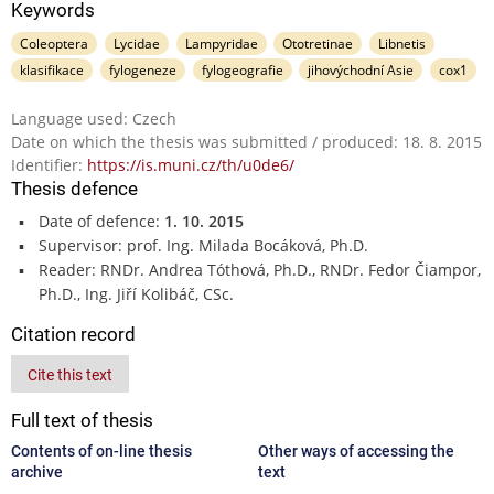
Keywords
Coleoptera
Lycidae
Lampyridae
Ototretinae
Libnetis
klasifikace
fylogeneze
fylogeografie
jihovýchodní Asie
cox1
Language used: Czech
Date on which the thesis was submitted / produced: 18. 8. 2015
Identifier:
https://is.muni.cz/th/u0de6/
Thesis defence
Date of defence:
1. 10. 2015
Supervisor: prof. Ing. Milada Bocáková, Ph.D.
Reader: RNDr. Andrea Tóthová, Ph.D., RNDr. Fedor Čiampor,
Ph.D., Ing. Jiří Kolibáč, CSc.
Citation record
Cite this text
Full text of thesis
Contents of on-line thesis
Other ways of accessing the
archive
text