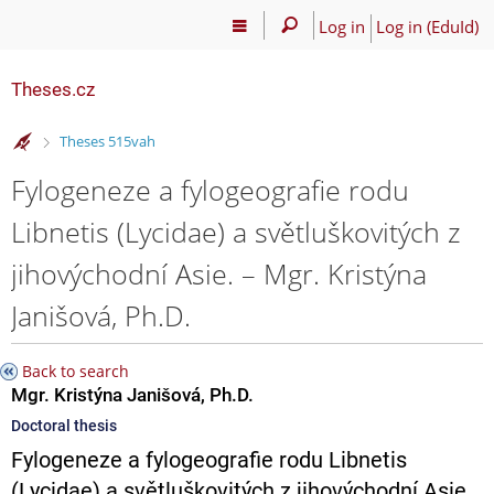
Log in
Log in (EduId)
Theses.cz
>
Theses 515vah
Fylogeneze a fylogeografie rodu
Libnetis (Lycidae) a světluškovitých z
jihovýchodní Asie. – Mgr. Kristýna
Janišová, Ph.D.
Back to search
Mgr. Kristýna Janišová, Ph.D.
Doctoral thesis
Fylogeneze a fylogeografie rodu Libnetis
(Lycidae) a světluškovitých z jihovýchodní Asie.