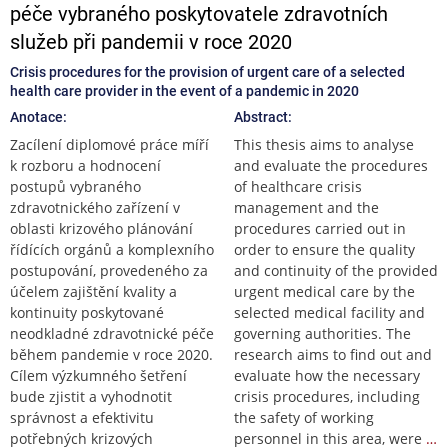
péče vybraného poskytovatele zdravotních
služeb při pandemii v roce 2020
Crisis procedures for the provision of urgent care of a selected
health care provider in the event of a pandemic in 2020
Anotace:
Abstract:
Zacílení diplomové práce míří
This thesis aims to analyse
k rozboru a hodnocení
and evaluate the procedures
postupů vybraného
of healthcare crisis
zdravotnického zařízení v
management and the
oblasti krizového plánování
procedures carried out in
řídících orgánů a komplexního
order to ensure the quality
postupování, provedeného za
and continuity of the provided
účelem zajištění kvality a
urgent medical care by the
kontinuity poskytované
selected medical facility and
neodkladné zdravotnické péče
governing authorities. The
během pandemie v roce 2020.
research aims to find out and
Cílem výzkumného šetření
evaluate how the necessary
bude zjistit a vyhodnotit
crisis procedures, including
správnost a efektivitu
the safety of working
potřebných krizových
personnel in this area, were
…