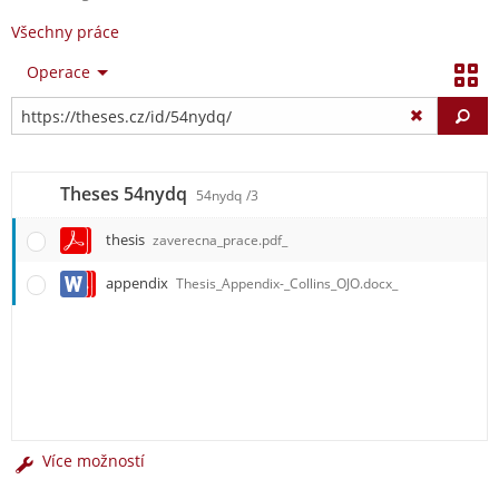
Všechny práce
Operace
Vy
Theses 54nydq
54nydq
/3
thesis
zaverecna_prace.pdf_
appendix
Thesis_Appendix-_Collins_OJO.docx_
Více možností