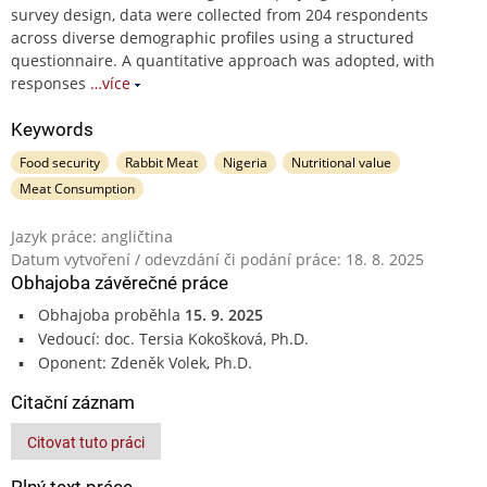
survey design, data were collected from 204 respondents
across diverse demographic profiles using a structured
questionnaire. A quantitative approach was adopted, with
responses
…více
Keywords
Food security
Rabbit Meat
Nigeria
Nutritional value
Meat Consumption
Jazyk práce: angličtina
Datum vytvoření / odevzdání či podání práce: 18. 8. 2025
Obhajoba závěrečné práce
Obhajoba proběhla
15. 9. 2025
Vedoucí: doc. Tersia Kokošková, Ph.D.
Oponent: Zdeněk Volek, Ph.D.
Citační záznam
Citovat tuto práci
Plný text práce