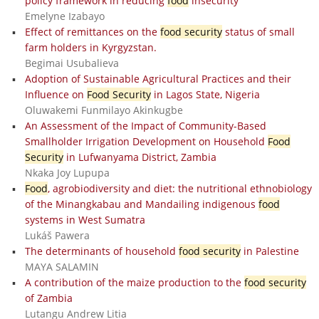
policy framework in reducing
food
insecurity
Emelyne Izabayo
Effect of remittances on the
food security
status of small
farm holders in Kyrgyzstan.
Begimai Usubalieva
Adoption of Sustainable Agricultural Practices and their
Influence on
Food Security
in Lagos State, Nigeria
Oluwakemi Funmilayo Akinkugbe
An Assessment of the Impact of Community-Based
Smallholder Irrigation Development on Household
Food
Security
in Lufwanyama District, Zambia
Nkaka Joy Lupupa
Food
, agrobiodiversity and diet: the nutritional ethnobiology
of the Minangkabau and Mandailing indigenous
food
systems in West Sumatra
Lukáš Pawera
The determinants of household
food security
in Palestine
MAYA SALAMIN
A contribution of the maize production to the
food security
of Zambia
Lutangu Andrew Litia