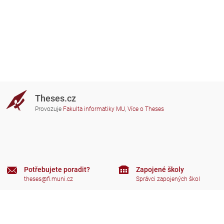
Theses.cz
Provozuje
Fakulta informatiky MU
,
Více o Theses
Potřebujete poradit?
Zapojené školy
theses@fi.muni.cz
Správci zapojených škol
Nápověda
Soukromí
Často kladené dotazy
Přístupnost