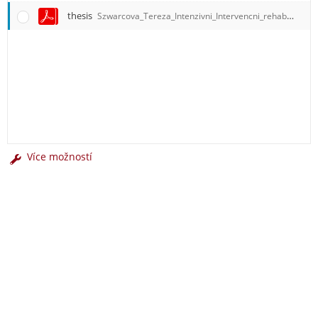
thesis
Szwarcova_Tereza_Intenzivni_Intervencni_rehabilitace.pdf
Více možností