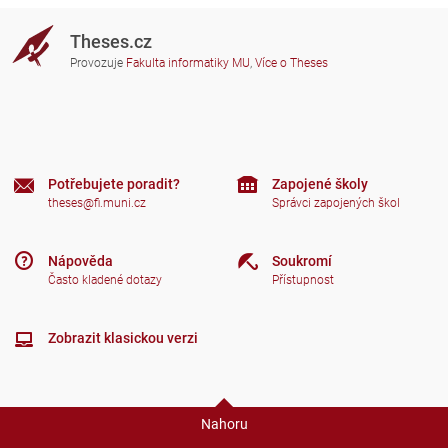
Theses.cz
Provozuje
Fakulta informatiky MU
,
Více o Theses
Potřebujete poradit?
Zapojené školy
theses@fi.muni.cz
Správci zapojených škol
Nápověda
Soukromí
Často kladené dotazy
Přístupnost
Zobrazit klasickou verzi
Nahoru