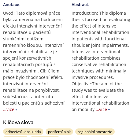
Anotace:
Abstract:
Úvod: Tato diplomová práce
Introduction: This diploma
byla zaměřena na hodnocení
thesis focused on evaluating
efektu intenzivní intervenční
the effect of intensive
rehabilitace u pacientů
interventional rehabilitation
sfunkčními obtížemi
in patients with functional
ramenního kloubu. Intenzivní
shoulder joint impairments.
intervenční rehabilitace je
Intensive interventional
spojení konzervativních
rehabilitation combines
rehabilitačních postupů s
conservative rehabilitation
málo invazivními. Cíl: Cílem
techniques with minimally
práce bylo zhodnocení efektu
invasive procedures.
intenzivní intervenční
Objective:The aim of the
rehabilitace na pohyblivost,
study was to evaluate the
soběstačnost a intenzitu
effect of intensive
bolesti u pacientů s adhezivní
interventional rehabilitation
…více
on mobility
…více
Klíčová slova
adhezivní kapsulitida
periferní blok
regionální anestezie