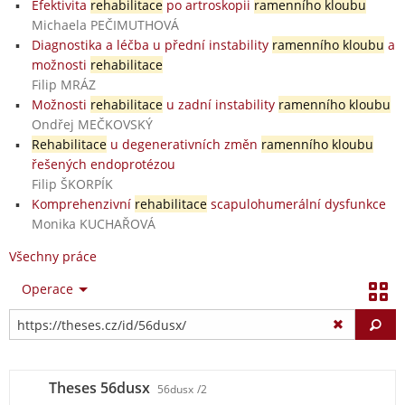
Efektivita
rehabilitace
po artroskopii
ramenního kloubu
Michaela PEČIMUTHOVÁ
Diagnostika a léčba u přední instability
ramenního kloubu
a
možnosti
rehabilitace
Filip MRÁZ
Možnosti
rehabilitace
u zadní instability
ramenního kloubu
Ondřej MEČKOVSKÝ
Rehabilitace
u degenerativních změn
ramenního kloubu
řešených endoprotézou
Filip ŠKORPÍK
Komprehenzivní
rehabilitace
scapulohumerální dysfunkce
Monika KUCHAŘOVÁ
Všechny práce
Operace
Vy
Theses 56dusx
56dusx
/2