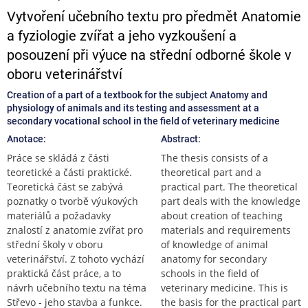
Vytvoření učebního textu pro předmět Anatomie
a fyziologie zvířat a jeho vyzkoušení a
posouzení při výuce na střední odborné škole v
oboru veterinářství
Creation of a part of a textbook for the subject Anatomy and
physiology of animals and its testing and assessment at a
secondary vocational school in the field of veterinary medicine
Anotace:
Abstract:
Práce se skládá z části
The thesis consists of a
teoretické a části praktické.
theoretical part and a
Teoretická část se zabývá
practical part. The theoretical
poznatky o tvorbě výukových
part deals with the knowledge
materiálů a požadavky
about creation of teaching
znalostí z anatomie zvířat pro
materials and requirements
střední školy v oboru
of knowledge of animal
veterinářství. Z tohoto vychází
anatomy for secondary
praktická část práce, a to
schools in the field of
návrh učebního textu na téma
veterinary medicine. This is
Střevo - jeho stavba a funkce.
the basis for the practical part