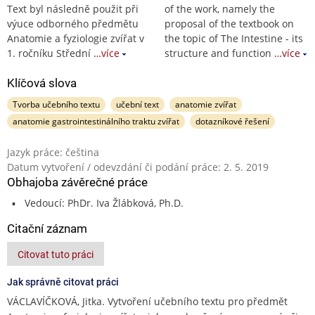
Text byl následně použit při
of the work, namely the
výuce odborného předmětu
proposal of the textbook on
Anatomie a fyziologie zvířat v
the topic of The Intestine - its
1. ročníku Střední
…více
structure and function
…více
Klíčová slova
Tvorba učebního textu
učební text
anatomie zvířat
anatomie gastrointestinálního traktu zvířat
dotazníkové řešení
Jazyk práce: čeština
Datum vytvoření / odevzdání či podání práce: 2. 5. 2019
Obhajoba závěrečné práce
Vedoucí: PhDr. Iva Žlábková, Ph.D.
Citační záznam
Citovat tuto práci
Jak správně citovat práci
VÁCLAVÍČKOVÁ, Jitka. Vytvoření učebního textu pro předmět