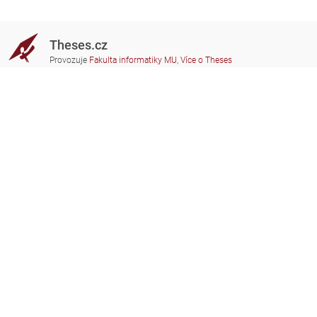
Theses.cz
Provozuje
Fakulta informatiky MU
,
Více o Theses
Potřebujete poradit?
Zapojené školy
theses@fi.muni.cz
Správci zapojených škol
Nápověda
Soukromí
Často kladené dotazy
Přístupnost
Zobrazit klasickou verzi
Nahoru