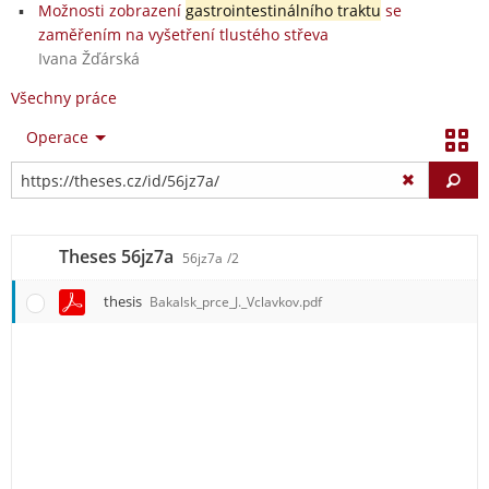
Možnosti zobrazení
gastrointestinálního traktu
se
zaměřením na vyšetření tlustého střeva
Ivana Žďárská
Všechny práce
Operace
Vy
Theses 56jz7a
56jz7a
/2
thesis
Bakalsk_prce_J._Vclavkov.pdf