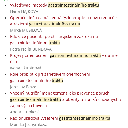
Vyšetřovací metody
gastrointestinálního traktu
Hana HAJKOVÁ
Operační léčba a následná fyzioterapie u novorozenců s
atréziemi
gastrointestinálního traktu
Mirka MUSILOVÁ
Edukace pacienta po chirurgickém zákroku na
gastrointestinálním
traktu
Petra Nella BUNDOVÁ
Projevy onemocnění
gastrointestinálního traktu
v dutině
ústní
Ivana Skupinová
Role probiotik při zánětlivém onemocnění
gastroinstestinálního
traktu
Jaroslav Blažej
Vhodný nutriční management jako prevence poruch
gastrointestinálního traktu
a obezity u králíků chovaných v
zájmových chovech
Aneta Stupková
Radionuklidová vyšetření
gastrointestinálního traktu
Monika Jochymková