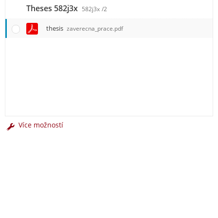
Theses 582j3x
582j3x
/2
thesis
zaverecna_prace.pdf
Více možností