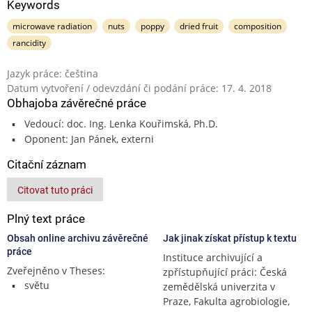
Keywords
microwave radiation
nuts
poppy
dried fruit
composition
rancidity
Jazyk práce: čeština
Datum vytvoření / odevzdání či podání práce: 17. 4. 2018
Obhajoba závěrečné práce
Vedoucí: doc. Ing. Lenka Kouřimská, Ph.D.
Oponent: Jan Pánek, externi
Citační záznam
Citovat tuto práci
Plný text práce
Obsah online archivu závěrečné
Jak jinak získat přístup k textu
práce
Instituce archivující a
Zveřejněno v Theses:
zpřístupňující práci: Česká
světu
zemědělská univerzita v
Praze, Fakulta agrobiologie,