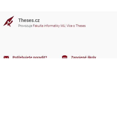
Theses.cz
Provozuje
Fakulta informatiky MU
,
Více o Theses
Potřebujete poradit?
Zapojené školy
theses@fi.muni.cz
Správci zapojených škol
Nápověda
Soukromí
Často kladené dotazy
Přístupnost
Zobrazit klasickou verzi