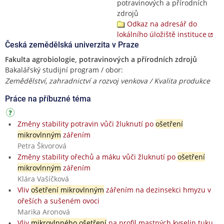
potravinových a přírodních
zdrojů
Odkaz na adresář do
lokálního úložiště instituce
Česká zemědělská univerzita v Praze
Fakulta agrobiologie, potravinových a přírodních zdrojů
Bakalářský studijní program / obor:
Zemědělství, zahradnictví a rozvoj venkova / Kvalita produkce
Práce na příbuzné téma
Změny stability potravin vůči žluknutí po
ošetření
mikrovlnným
zářením
Petra Škvorová
Změny stability ořechů a máku vůči žluknutí po
ošetření
mikrovlnným
zářením
Klára Vašíčková
Vliv
ošetření mikrovlnným
zářením na dezinsekci hmyzu v
ořeších a sušeném ovoci
Marika Aronová
Vliv
mikrovlnného ošetření
na profil mastných kyselin tuku