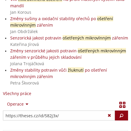
mandlí
Jan Korous
Změny sušiny a oxidační stability ořechů po
ošetření
mikrovlnným
zářením
Jan Obdržálek
Senzorická jakost potravin
ošetřených mikrovlnným
zářením
Kateřina Jírová
Změny senzorické jakosti potravin
ošetřených mikrovlnným
zářením v průběhu jejich skladování
Jolana Trojáčková
Změny stability potravin vůči
žluknutí
po ošetření
mikrovlnným zářením
Petra Škvorová
Všechny práce
Operace
Vy