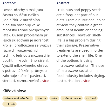
Anotace:
Abstract:
Ovoce, ořechy a mák jsou
Fruit, nuts and poppy seeds
častou součástí naších
are a frequent part of our
jídelníčků. Z nutričního
diets. From a nutritional point
hlediska obsahují velké
of view, they contain a great
množství zdraví prospěšných
amount of health enhancing
látek. Ovšem problémem při
substances. However, shelf-
jejich skladování je údržnost.
life is a big problem during
Pro její prodloužení se využívá
their storage. Preservative
různých konzervačních
treatments are used in order
technik. Jednou z možností je
to extend the shelf-life. One
použití mikrovlnného záření.
of the options is using
Využití mikrovlnného ohřevu
microwave radiation. The use
v potravinářském průmyslu
of microwave radiation in
zahrnuje sušení, pasteraci,
food industry includes drying,
sterilaci, rozmrazování
…více
pasteurisation
…více
Klíčová slova
mikrovlnné ošetření
ořechy
mák
sušené ovoce
složení
žluknutí