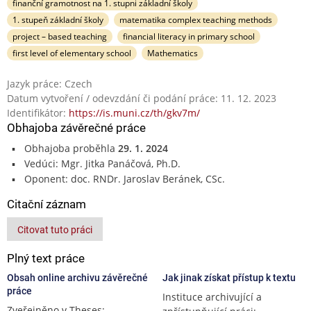
finanční gramotnost na 1. stupni základní školy
1. stupeň základní školy
matematika complex teaching methods
project – based teaching
financial literacy in primary school
first level of elementary school
Mathematics
Jazyk práce: Czech
Datum vytvoření / odevzdání či podání práce: 11. 12. 2023
Identifikátor:
https://is.muni.cz/th/gkv7m/
Obhajoba závěrečné práce
Obhajoba proběhla
29. 1. 2024
Vedúci: Mgr. Jitka Panáčová, Ph.D.
Oponent: doc. RNDr. Jaroslav Beránek, CSc.
Citační záznam
Citovat tuto práci
Plný text práce
Obsah online archivu závěrečné
Jak jinak získat přístup k textu
práce
Instituce archivující a
Zveřejněno v Theses: