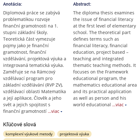
Anotácia:
Abstract:
Diplomová práce se zabývá
The diploma thesis examines
problematikou rozvoje
the issue of financial literacy
finanční gramotnosti na 1.
at the first level of elementary
stupni základní školy.
school. The theoretical part
Teoretická část vymezuje
defines terms such as
pojmy jako je finanční
financial literacy, financial
gramotnost, finanční
education, project based –
vzdělávání, projektová výuka a
teaching and integrated
integrovaná tematická výuka.
thematic teaching methods. It
Zaměřuje se na Rámcový
focuses on the Framework
vzdělávací program pro
educational program, the
základní vzdělávání (RVP ZV),
mathematics educational area
vzdělávací oblasti Matematika
and its practical application
a její aplikace, Člověk a jeho
as well as person and his
svět a jejich spojitost s
world educational
…viac
finanční gramotností
…viac
Kľúčové slová
komplexní výukové metody
projektová výuka