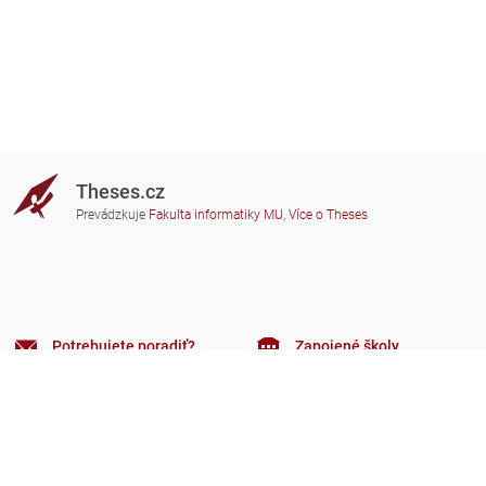
Theses.cz
Prevádzkuje
Fakulta informatiky MU
,
Více o Theses
Potrebujete poradiť?
Zapojené školy
theses@fi.muni.cz
Správcovia zapojených škôl
Nápoveda
Súkromie
Často kladené dotazy
Přístupnost