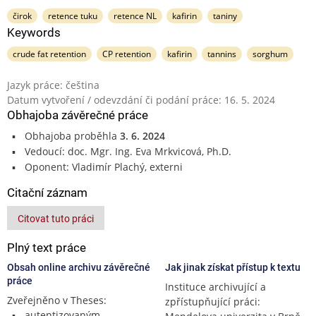
čirok
retence tuku
retence NL
kafirin
taniny
Keywords
crude fat retention
CP retention
kafirin
tannins
sorghum
Jazyk práce: čeština
Datum vytvoření / odevzdání či podání práce: 16. 5. 2024
Obhajoba závěrečné práce
Obhajoba proběhla
3. 6. 2024
Vedoucí: doc. Mgr. Ing. Eva Mrkvicová, Ph.D.
Oponent: Vladimír Plachý, externi
Citační záznam
Citovat tuto práci
Plný text práce
Obsah online archivu závěrečné
Jak jinak získat přístup k textu
práce
Instituce archivující a
Zveřejněno v Theses:
zpřístupňující práci:
autentizovaným