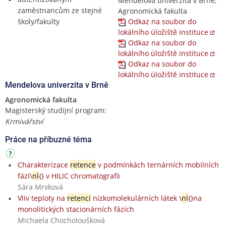
Mendelova univerzita v Brně,
zaměstnancům ze stejné
Agronomická fakulta
školy/fakulty
Odkaz na soubor do
lokálního úložiště instituce
Odkaz na soubor do
lokálního úložiště instituce
Odkaz na soubor do
lokálního úložiště instituce
Mendelova univerzita v Brně
Agronomická fakulta
Magisterský studijní program:
Krmivářství
Práce na příbuzné téma
Charakterizace
retence
v podmínkách ternárních mobilních
fází\
nl
{} v HILIC chromatografii
Sára Mrvková
Vliv teploty na
retenci
nízkomolekulárních látek \
nl
{}na
monolitických stacionárních fázích
Michaela Chocholoušková