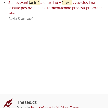
Stanovování
taninů
a dhurrinu v
čiroku
v závislosti na
lokalitě pěstování a fázi fermentačního procesu při výrobě
siláží
Pavla Šrámková
Theses.cz
Provozuje
Fakulta informatiky MU
,
Více o Theses