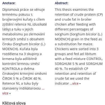
Anotace:
Abstract:
Diplomová práce se věnuje
This thesis examines the
krmnému pokusu s
retention of crude protein (CP)
brojlerovými kuřaty s cílem
and crude fat in broiler
zjištění retence NL (dusíkaté
chicken after feeding with
látky) a tuku v jejich
different percentages of
metabolismu po zkrmování
sorghum (Sorghum bicolor (L.)
krmných směsí s obsahem
MOENCH) grain in the feed as
čiroku (Sorghum bicolor (L.)
a substitution for maize.
MOENCH). Kuřata byla
Chickens were sorted into 3
rozdělena na 3 skupiny a
groups and fed ad libitum
krmena byla adlibitně
with a feed mixture CONTROL,
kontrolní krmnou směsí
SORGHUM 5 % and SORGHUM
KONTROLA a dvěma
40 %. To establish CP
čirokovými krmnými směsmi
retention and retention of
ČIROK 5 % a ČIROK 40 %.
crude fat we used the
Retence NL a tuku byly
indicator
…více
stanoveny indikátorovou
…
více
Klíčová slova